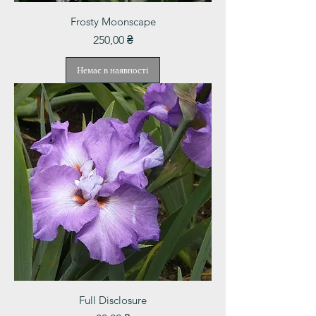
Frosty Moonscape
Ціна
250,00 ₴
Немає в наявності
Full Disclosure