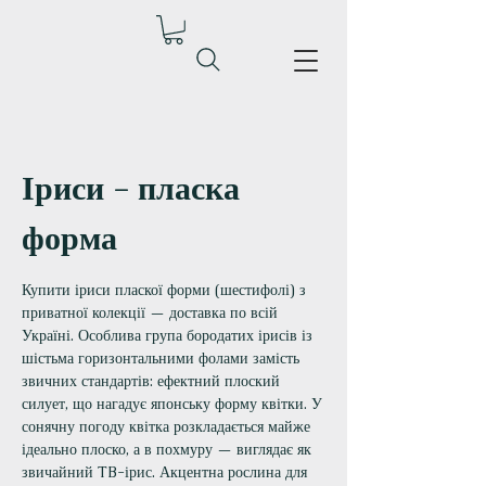
Іриси - пласка
форма
Купити іриси пласкої форми (шестифолі) з
приватної колекції — доставка по всій
Україні. Особлива група бородатих ірисів із
шістьма горизонтальними фолами замість
звичних стандартів: ефектний плоский
силует, що нагадує японську форму квітки. У
сонячну погоду квітка розкладається майже
ідеально плоско, а в похмуру — виглядає як
звичайний TB-ірис. Акцентна рослина для