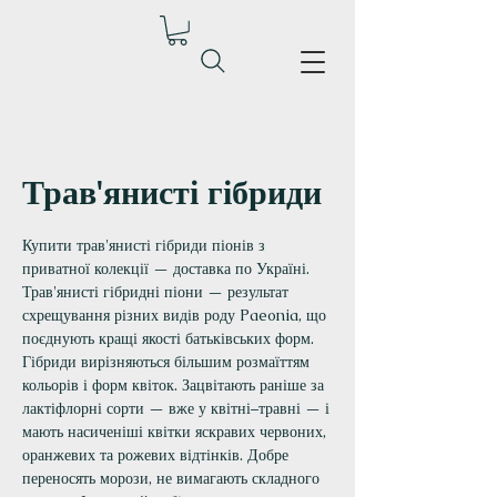
Трав'янисті гібриди
Купити трав'янисті гібриди піонів з
приватної колекції — доставка по Україні.
Трав'янисті гібридні піони — результат
схрещування різних видів роду Paeonia, що
поєднують кращі якості батьківських форм.
Гібриди вирізняються більшим розмаїттям
кольорів і форм квіток. Зацвітають раніше за
лактіфлорні сорти — вже у квітні–травні — і
мають насиченіші квітки яскравих червоних,
оранжевих та рожевих відтінків. Добре
переносять морози, не вимагають складного