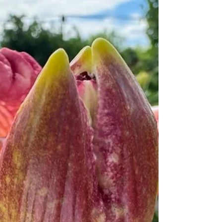
Чому лілейник не цвіте: 5
основних причин та їх
вирішення
Лілейник не цвіте — 5 найпоширеніших причин і
конкретні рішення для кожної. Від глибини
посадки до дисбалансу живлення: як
діагностувати проблему і виправити її
самостійно.