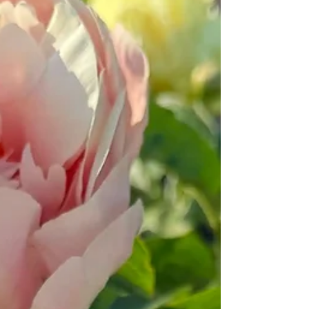
них різні, і плутати одне з іншим не варто —
лікування теж різне. Розберемо кожну окремо: