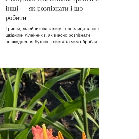
18 черв.
Читати 6 хв
Шкідники лілейників: трипси та
інші — як розпізнати і що
робити
Трипси, лілейникова галиця, попелиця та інші
шкідники лілейників: як вчасно розпізнати
пошкодження бутонів і листя та чим обробляти