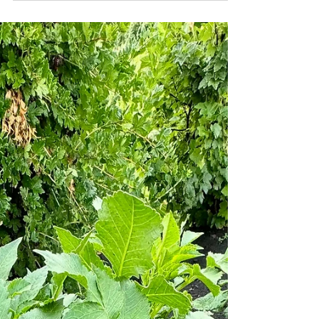
як ділити кущі
Поділ ірисів — це процедура, яку рано чи пізно
проводить кожен, хто вирощує бородаті іриси.
Через 3–5 років кущі розростаються так, що
старі кореневища відмирають у центрі, а молоді
витісняють одне одного на периферії. Результат
передбачуваний: менше квітів, дрібніші бутони
— а іноді й повна відсутність цвітіння при зовні
здоровому кущі. Так виглядає кущ після кількох
років без поділу: кореневища переплетені, нові
ланки вже не мають куди рости — звідси і
менше квітів. Я поміт