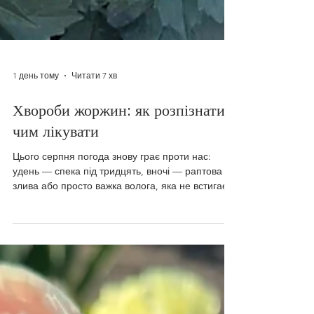
1 день тому
Читати 7 хв
Хвороби жоржин: як розпізнати і
чим лікувати
Цього серпня погода знову грає проти нас:
удень — спека під тридцять, вночі — раптова
злива або просто важка волога, яка не встигає
висохнути до ранку. Для жоржин це майже
ідеальні умови — але не для росту, а для
хвороб. У моїй колекції такі перепади щороку
провокують одну й ту саму п'ятірку проблем:
борошнисту росу, септоріоз, альтернаріоз,
чорну ніжку і вірусну плямистість. Симптоми в