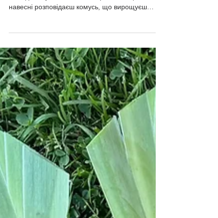
деревовидні — відмінності та
сорти
Піон Pastelorama: розкрита квітка і бутон поруч,
на задньому плані — інші сорти колекції. Коли
навесні розповідаєш комусь, що вирощуєш
піони, у відповідь майже завжди чуєш одне й те
саме: «А, ті великі рожеві кущі, що цвітуть два
тижні й лягають на землю після дощу». І це
правда — але тільки про одну з трьох груп, які
ховаються під словом «піон». Трав'янисті, ІТО-
гібриди і деревовидні — це три різні рослини з
різною біологією, різними вимогами до посадки і
різною поведінкою в