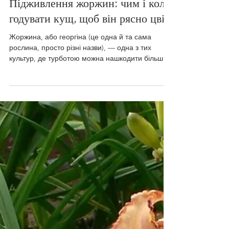
8 лип.
Читати 5 хв
Підживлення жоржин: чим і коли
годувати кущ, щоб він рясно цвів
Жоржина, або георгіна (це одна й та сама
рослина, просто різні назви), — одна з тих
культур, де турботою можна нашкодити більше,
ніж недоглядом. Найпоширеніша помилка не в
тому, що кущ недогодували, а в тому, що
залили його азотом «щоб зеленіше було».
Результат передбачуваний: гора листя по пояс і
кілька дрібних квіток нагорі, які до того ж
розкриваються з розхристаною, «вибухлою»