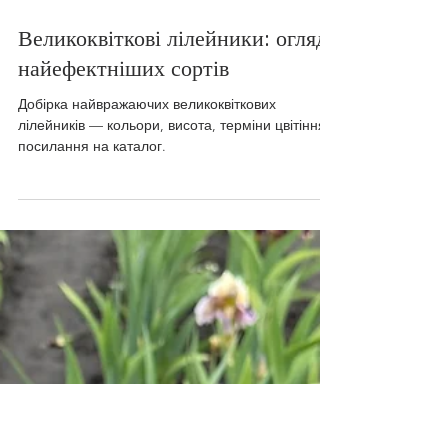
10 черв.
Читати 5 хв
Великоквіткові лілейники: огляд
найефектніших сортів