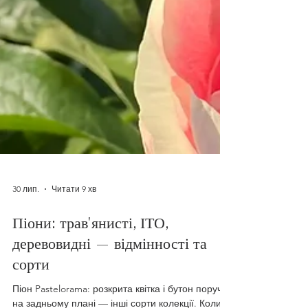
30 лип.
Читати 9 хв
Піони: трав'янисті, ІТО,