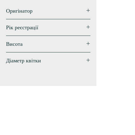
Оригінатор
Stamile
Рік реєстрації
1990
Висота
60 см
Діаметр квітки
16 см
Схожі сорти