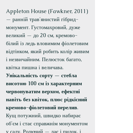
Appleton House (Fawkner, 2011)
— ранній трав'янистий гібрид-
монумент. Густомахровий, дуже
великий — до 20 см, кремово-
білий із ледь вловимим фіолетовим
відтінком, який робить колір живим
і незвичайним. Пелюсток багато,
квітка пишна і величава.
Унікальність сорту — стебла
висотою 100 см із характерним
червонуватим верхом, ефектні
навіть без квіток, плюс рідкісний
кремово-фіолетовий перелив
.
Кущ потужний, швидко набирає
об'єм і стає справжнім монументом
у саду. Родючий — дає і пилок, і