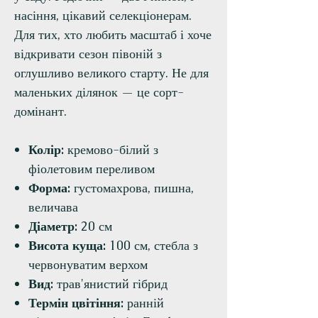
насіння, цікавий селекціонерам.
Для тих, хто любить масштаб і хоче
відкривати сезон півоній з
оглушливо великого старту. Не для
маленьких ділянок — це сорт-
домінант.
Колір:
кремово-білий з
фіолетовим переливом
Форма:
густомахрова, пишна,
величава
Діаметр:
20 см
Висота куща:
100 см, стебла з
червонуватим верхом
Вид:
трав'янистий гібрид
Термін цвітіння:
ранній