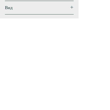
20 см
Вид
Трав'янистий гібрид
Термін цвітіння
ранній
Схожі сорти