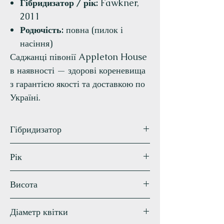
Гібридизатор / рік:
Fawkner,
2011
Родючість:
повна (пилок і
насіння)
Саджанці півонії Appleton House
в наявності — здорові кореневища
з гарантією якості та доставкою по
Україні.
Гібридизатор
Fawkner
Рік
2011
Висота
100 см
Діаметр квітки