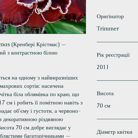
Оригінатор
Trimmer
mas (Кренбері Крістмас) —
ий з контрастною білою
Рік реєстрації
2011
ться на одному з найвиразніших
 махрових сортів: насичена
Висота
чітка біла облямівка по краю, що
7 см і робить її помітною навіть з
70 см
адає об'єму і густоти, а червоно-
 з декоративною різдвяною
Висота 70 см добре виглядає у
Діаметр квітки
ріблястими багаторічниками —