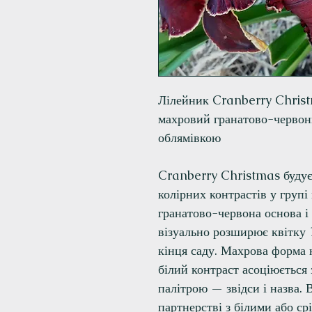
Лілейник Cranberry Christ
махровий гранатово-червон
облямівкою
Cranberry Christmas будує
колірних контрастів у групі
гранатово-червона основа і 
візуально розширює квітку 1
кінця саду. Махрова форма н
білий контраст асоціюється
палітрою — звідси і назва. 
партнерстві з білими або с