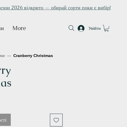
езон 2026 відкрито — обирай сорти поки є вибір!
ни
More
Увійти
ики
—
Cranberry Christmas
ry
mas
на
сті