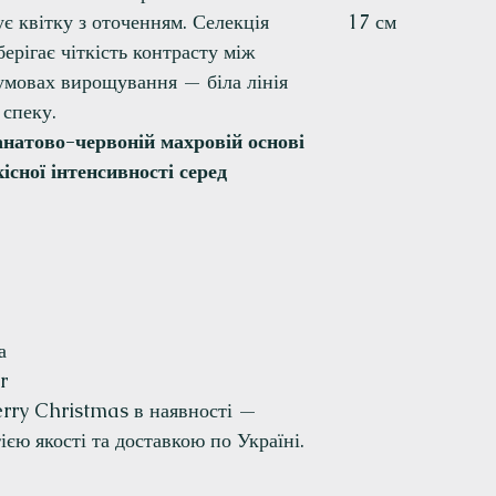
ує квітку з оточенням. Селекція
17 см
ерігає чіткість контрасту між
умовах вирощування — біла лінія
 спеку.
анатово-червоній махровій основі
існої інтенсивності серед
а
r
rry Christmas в наявності —
ією якості та доставкою по Україні.