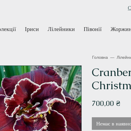
С
лекції
Іриси
Лілейники
Півонії
Жоржи
Головна
—
Лілейн
Cranber
Christ
Ці
700,00 ₴
Немає в наявно