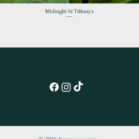
Швидкий перегляд
Midnight At Tiffany's