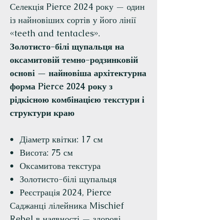
Селекція Pierce 2024 року — один
із найновіших сортів у його лінії
«teeth and tentacles».
Золотисто-білі щупальця на
оксамитовій темно-родзинковій
основі — найновіша архітектурна
форма Pierce 2024 року з
рідкісною комбінацією текстури і
структури краю
Діаметр квітки: 17 см
Висота: 75 см
Оксамитова текстура
Золотисто-білі щупальця
Реєстрація 2024, Pierce
Саджанці лілейника Mischief
Rebel в наявності — здорові