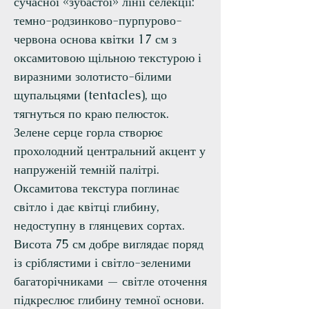
сучасної «зубастої» лінії селекції:
темно-родзинково-пурпурово-
червона основа квітки 17 см з
оксамитовою щільною текстурою і
виразними золотисто-білими
щупальцями (tentacles), що
тягнуться по краю пелюсток.
Зелене серце горла створює
прохолодний центральний акцент у
напруженій темній палітрі.
Оксамитова текстура поглинає
світло і дає квітці глибину,
недоступну в глянцевих сортах.
Висота 75 см добре виглядає поряд
із сріблястими і світло-зеленими
багаторічниками — світле оточення
підкреслює глибину темної основи.