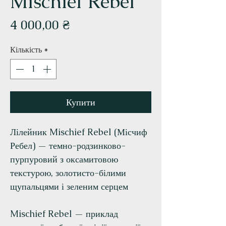
Mischief Rebel
Ціна
4 000,00 ₴
Кількість
*
Купити
Лілейник Mischief Rebel (Місчиф
Ребел) — темно-родзинково-
пурпуровий з оксамитовою
текстурою, золотисто-білими
щупальцями і зеленим серцем
Mischief Rebel — приклад