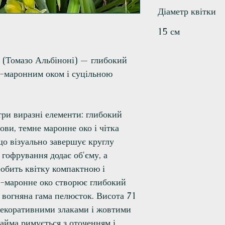
Діаметр квітки
15 см
(Томазо Альбіноні) — глибокий
-маронним оком і суцільною
ри виразні елементи: глибокий
ви, темне маронне око і чітка
що візуально завершує круглу
 гофрування додає об'єму, а
обить квітку компактною і
о-маронне око створює глибокий
я вогняна гама пелюсток. Висота 71
 декоративними злаками і жовтими
айма римується з оточенням і