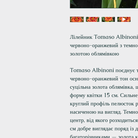
Лілейник Tomaso Albinoni 
червоно-оранжевий з темно
золотою облямівкою
Tomaso Albinoni поєднує т
червоно-оранжевий тон осно
суцільна золота облямівка, 
форму квітки 15 см. Сильне
круглий профіль пелюсток р
насиченою на вигляд. Темн
центр, від якого розходитьс
см добре виглядає поряд із
багаторічниками — золота к