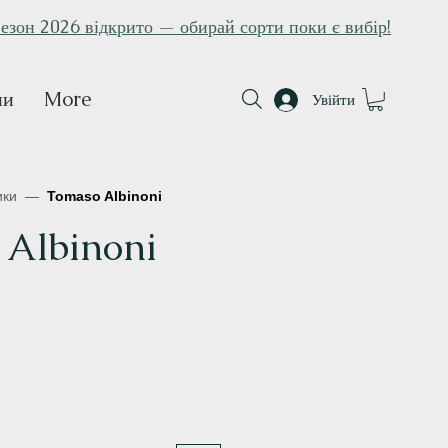
езон 2026 відкрито — обирай сорти поки є вибір!
ни
More
Увійти
ики
—
Tomaso Albinoni
 Albinoni
на