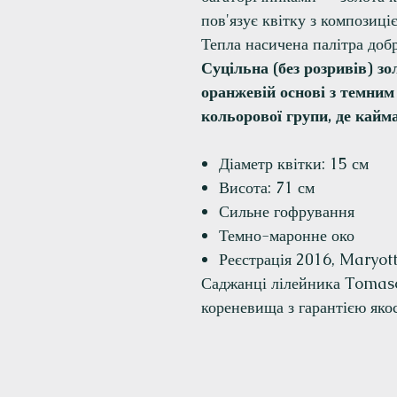
пов'язує квітку з композиці
Тепла насичена палітра добр
Суцільна (без розривів) з
оранжевій основі з темним 
кольорової групи, де кайм
Діаметр квітки: 15 см
Висота: 71 см
Сильне гофрування
Темно-маронне око
Реєстрація 2016, Maryot
Саджанці лілейника Tomaso
кореневища з гарантією якос