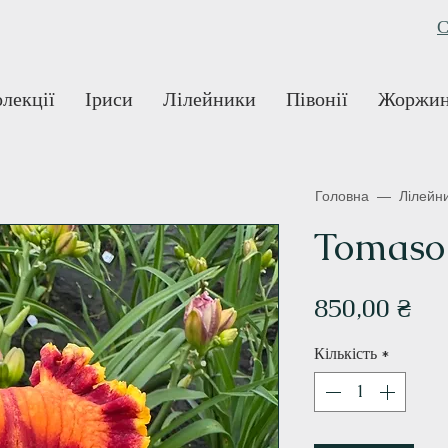
С
лекції
Іриси
Лілейники
Півонії
Жоржи
Головна
—
Лілейн
Tomaso
Ці
850,00 ₴
Кількість
*