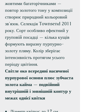
жовтими багаторічниками —
повтор золотого тону у композиції
створює природний кольоровий
зв'язок. Селекція Townsend 2011
року. Сорт особливо ефектний у
груповій посадці — кілька кущів
формують виразну пурпурно-
золоту пляму. Колір зберігає
інтенсивність протягом усього
періоду цвітіння.
Світле око всередині насиченої
пурпурової основи плюс зубчаста
золота кайма — подвійний
внутрішній і зовнішній контур у
межах однієї квітки
Діаметр квітки: до 17 см