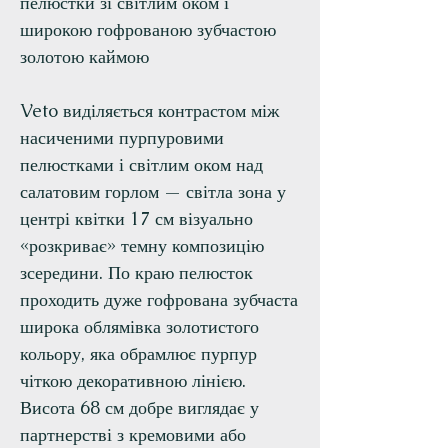
пелюстки зі світлим оком і
широкою гофрованою зубчастою
золотою каймою
Veto виділяється контрастом між
насиченими пурпуровими
пелюстками і світлим оком над
салатовим горлом — світла зона у
центрі квітки 17 см візуально
«розкриває» темну композицію
зсередини. По краю пелюсток
проходить дуже гофрована зубчаста
широка облямівка золотистого
кольору, яка обрамлює пурпур
чіткою декоративною лінією.
Висота 68 см добре виглядає у
партнерстві з кремовими або