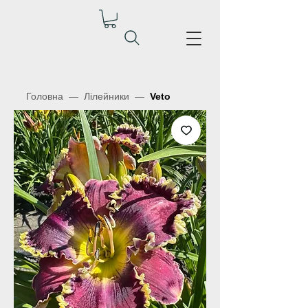
Головна
—
Лілейники
—
Veto