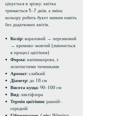
цінується в зрізку: квітка
тримається 5–7 днів, а зміна
кольору робить букет живим навіть
без додаткових квітів.
Колір:
кораловий → персиковий
→ кремово-жовтий (змінюється
в процесі цвітіння)
Форма:
напівмахрова, з
золотистими тичинками
Аромат:
слабкий
Діаметр:
до 18 см
Висота куща:
90–100 см
Вид:
лактіфлора
Термін цвітіння:
ранній–
середній
Гібридизатор / рік:
Wissing,