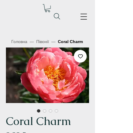
Головна
—
Півонії
—
Coral Charm
Coral Charm