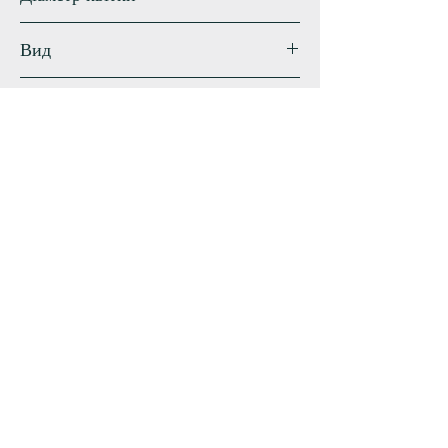
18 см
Вид
Трав'янистий гібрид
Термін цвітіння
ранній–середній
Схожі сорти