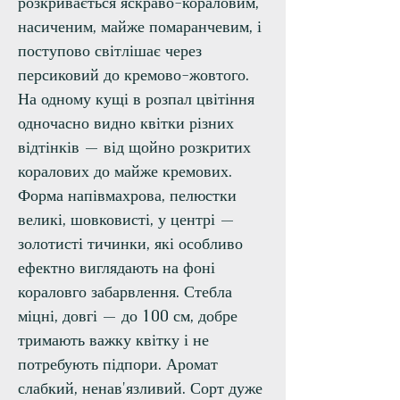
розкривається яскраво-кораловим,
насиченим, майже помаранчевим, і
поступово світлішає через
персиковий до кремово-жовтого.
На одному кущі в розпал цвітіння
одночасно видно квітки різних
відтінків — від щойно розкритих
коралових до майже кремових.
Форма напівмахрова, пелюстки
великі, шовковисті, у центрі —
золотисті тичинки, які особливо
ефектно виглядають на фоні
кораловго забарвлення. Стебла
міцні, довгі — до 100 см, добре
тримають важку квітку і не
потребують підпори. Аромат
слабкий, ненав'язливий. Сорт дуже