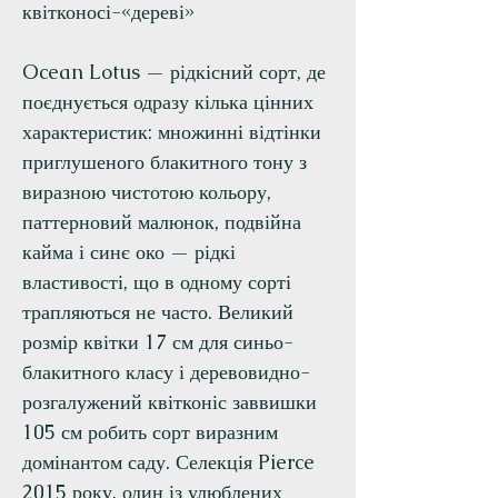
квітконосі-«дереві»
Ocean Lotus — рідкісний сорт, де
поєднується одразу кілька цінних
характеристик: множинні відтінки
приглушеного блакитного тону з
виразною чистотою кольору,
паттерновий малюнок, подвійна
кайма і синє око — рідкі
властивості, що в одному сорті
трапляються не часто. Великий
розмір квітки 17 см для синьо-
блакитного класу і деревовидно-
розгалужений квітконіс заввишки
105 см робить сорт виразним
домінантом саду. Селекція Pierce
2015 року, один із улюблених