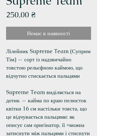
Supreme Team
Ціна
250,00 ₴
Немає в наявності
Лілейник Supreme Team (Суприм
Тім) — сорт із надзвичайно
товстою рельєфною каймою, що
відчутно стискається пальцями
Supreme Team виділяється на
дотик — кайма по краю пелюсток
квітки 16 см настільки товста, що
це відчувається пальцями: як
описує сам оригінатор, її «можна
затиснути між пальцями і стиснути