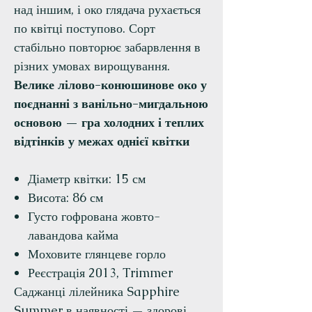
над іншим, і око глядача рухається
по квітці поступово. Сорт
стабільно повторює забарвлення в
різних умовах вирощування.
Велике лілово-конюшинове око у
поєднанні з ванільно-мигдальною
основою — гра холодних і теплих
відтінків у межах однієї квітки
Діаметр квітки: 15 см
Висота: 86 см
Густо гофрована жовто-
лавандова кайма
Моховите глянцеве горло
Реєстрація 2013, Trimmer
Саджанці лілейника Sapphire
Summer в наявності — здорові