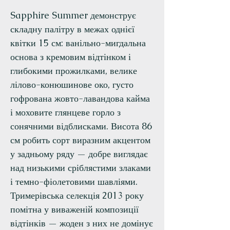
Sapphire Summer демонструє
складну палітру в межах однієї
квітки 15 см: ванільно-мигдальна
основа з кремовим відтінком і
глибокими прожилками, велике
лілово-конюшинове око, густо
гофрована жовто-лавандова кайма
і моховите глянцеве горло з
сонячними відблисками. Висота 86
см робить сорт виразним акцентом
у задньому ряду — добре виглядає
над низькими сріблястими злаками
і темно-фіолетовими шавліями.
Тримерівська селекція 2013 року
помітна у виваженій композиції
відтінків — жоден з них не домінує