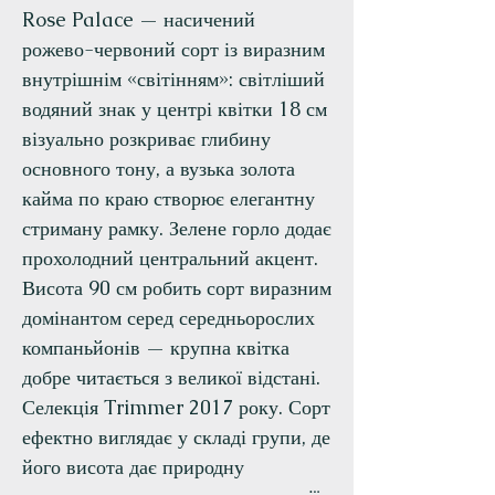
Rose Palace — насичений
рожево-червоний сорт із виразним
внутрішнім «світінням»: світліший
водяний знак у центрі квітки 18 см
візуально розкриває глибину
основного тону, а вузька золота
кайма по краю створює елегантну
стриману рамку. Зелене горло додає
прохолодний центральний акцент.
Висота 90 см робить сорт виразним
домінантом серед середньорослих
компаньйонів — крупна квітка
добре читається з великої відстані.
Селекція Trimmer 2017 року. Сорт
ефектно виглядає у складі групи, де
його висота дає природну