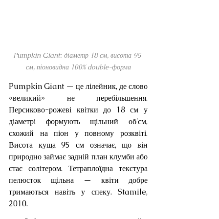
Pumpkin Giant: діаметр 18 см, висота 95 
см, піоновидна 100% double-форма
Pumpkin Giant — це лілейник, де слово 
«великий» не перебільшення. 
Персиково-рожеві квітки до 18 см у 
діаметрі формують щільний об'єм, 
схожий на піон у повному розквіті. 
Висота куща 95 см означає, що він 
природно займає задній план клумби або 
стає солітером. Тетраплоїдна текстура 
пелюсток щільна — квіти добре 
тримаються навіть у спеку. Stamile, 
2010.