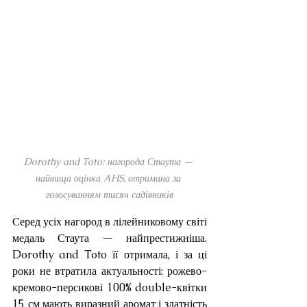
Dorothy and Toto: нагорода Стаута — 
найвища оцінка AHS, отримана за 
голосуванням тисяч садівників
Серед усіх нагород в лілейниковому світі 
медаль Стаута — найпрестижніша. 
Dorothy and Toto її отримала, і за ці 
роки не втратила актуальності: рожево-
кремово-персикові 100% double-квітки 
15 см мають виразний аромат і здатність 