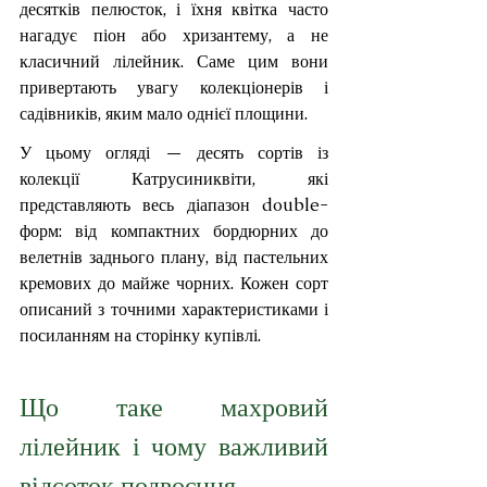
десятків пелюсток, і їхня квітка часто 
нагадує піон або хризантему, а не 
класичний лілейник. Саме цим вони 
привертають увагу колекціонерів і 
садівників, яким мало однієї площини.
У цьому огляді — десять сортів із 
колекції Катрусиниквіти, які 
представляють весь діапазон double-
форм: від компактних бордюрних до 
велетнів заднього плану, від пастельних 
кремових до майже чорних. Кожен сорт 
описаний з точними характеристиками і 
посиланням на сторінку купівлі.
Що таке махровий 
лілейник і чому важливий 
відсоток подвоєння