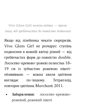
Viva Glam Girl: кожна квітка — трохи 
інша, від гребінчастих до повністю подвоєних
Якщо від лілейника чекати сюрпризів, 
Viva Glam Girl не розчарує: ступінь 
подвоєння в кожній квітці різний — від 
гребінчастих форм до повністю double. 
Лососево-кремово-рожеві пелюстки 18–
19 см із зубчастою рожевою пікоті-
облямівкою — кожна хвиля цвітіння 
виглядає по-іншому. Тетраплоїд, 
повторне цвітіння. Marchant, 2011.
Забарвлення: 
лососево-кремово-
рожевий, рожевий пікоті