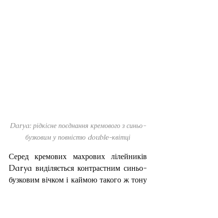
Darya: рідкісне поєднання кремового з синьо-
бузковим у повністю double-квітці
Серед кремових махрових лілейників 
Darya виділяється контрастним синьо-
бузковим вічком і каймою такого ж тону 
— холодне з теплим в одній квітці 15 см. 
Квіти з'являються хвилями, кущ рідко 
стоїть без цвітіння. Висота 85 см, 