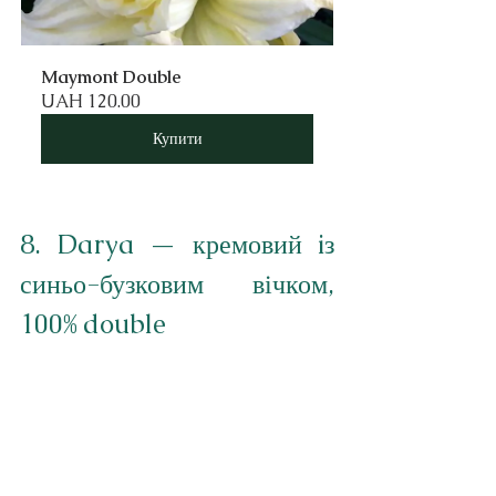
Maymont Double
UAH 120.00
Купити
8. Darya — кремовий iз 
синьо-бузковим вічком, 
100% double