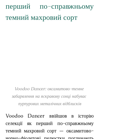
перший по-справжньому 
темний махровий сорт
Voodoo Dancer: оксамитово-темне 
забарвлення на яскравому сонці набуває 
пурпурових металічних відблисків
Voodoo Dancer ввійшов в історію 
селекції як перший по-справжньому 
темний махровий сорт — оксамитово-
чорно-фіолетові пелюстки поглинають 