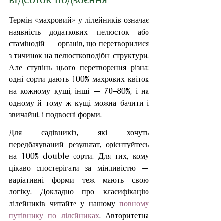
Термін «махровий» у лілейників означає 
наявність додаткових пелюсток або 
стамінодій — органів, що перетворилися 
з тичинок на пелюсткоподібні структури. 
Але ступінь цього перетворення різна: 
одні сорти дають 100% махрових квіток 
на кожному кущі, інші — 70–80%, і на 
одному й тому ж кущі можна бачити і 
звичайні, і подвоєні форми.
Для садівників, які хочуть 
передбачуваний результат, орієнтуйтесь 
на 100% double-сорти. Для тих, кому 
цікаво спостерігати за мінливістю — 
варіативні форми теж мають свою 
логіку. Докладно про класифікацію 
лілейників читайте у нашому 
повному 
путівнику по лілейниках
. Авторитетна 