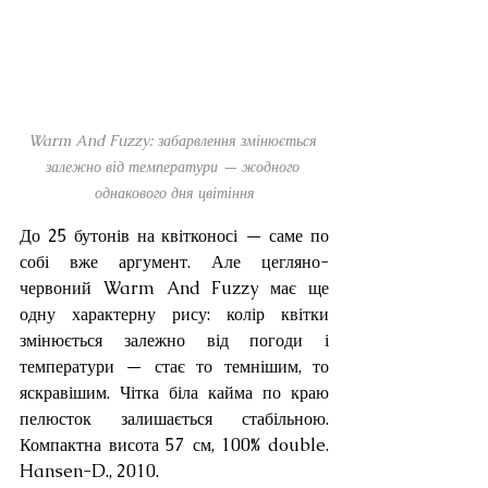
Warm And Fuzzy: забарвлення змінюється 
залежно від температури — жодного 
однакового дня цвітіння
До 25 бутонів на квітконосі — саме по 
собі вже аргумент. Але цегляно-
червоний Warm And Fuzzy має ще 
одну характерну рису: колір квітки 
змінюється залежно від погоди і 
температури — стає то темнішим, то 
яскравішим. Чітка біла кайма по краю 
пелюсток залишається стабільною. 
Компактна висота 57 см, 100% double. 
Hansen-D., 2010.