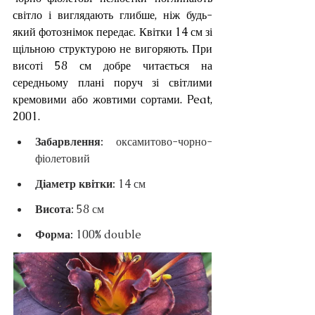
світло і виглядають глибше, ніж будь-
який фотознімок передає. Квітки 14 см зі 
щільною структурою не вигоряють. При 
висоті 58 см добре читається на 
середньому плані поруч зі світлими 
кремовими або жовтими сортами. Peat, 
2001.
Забарвлення: 
оксамитово-чорно-
фіолетовий
Діаметр квітки: 
14 см
Висота: 
58 см
Форма: 
100% double