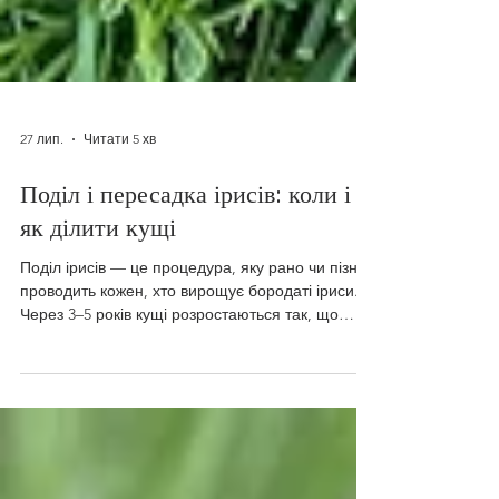
27 лип.
Читати 5 хв
Поділ і пересадка ірисів: коли і
як ділити кущі
Поділ ірисів — це процедура, яку рано чи пізно
проводить кожен, хто вирощує бородаті іриси.
Через 3–5 років кущі розростаються так, що
старі кореневища відмирають у центрі, а молоді
витісняють одне одного на периферії. Результат
передбачуваний: менше квітів, дрібніші бутони
— а іноді й повна відсутність цвітіння при зовні
здоровому кущі. Так виглядає кущ після кількох