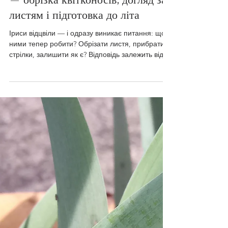
9 черв.
Читати 4 хв
Іриси відцвіли: що робити далі
— обрізка квітконосів, догляд за
листям і підготовка до літа
Іриси відцвіли — і одразу виникає питання: що з
ними тепер робити? Обрізати листя, прибрати
стрілки, залишити як є? Відповідь залежить від
того, про що саме йдеться. Квітконоси і листя
після цвітіння поводяться по-різному і
потребують різного підходу — і помилка в
одному з них може позначитися на цвітінні вже
наступного сезону. Коли квітки повністю засохли
і стебло починає жовтіти біля основи — саме
час зрізати стрілку. Листя поки не чіпаємо.
Квітконоси: прибрати одразу Квітк