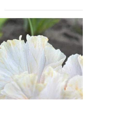
Шкідники ірисів: хто нападає, як
розпізнати і що робити
Більшість проблем з ірисами — це або хвороба,
або шкідник. На перший погляд симптоми схожі:
пожовкле листя, деформовані квіти, слабкий
ріст. Але причина різна, і лікування теж.
Фунгіцид не врятує від трипсів, а інсектицид не
зупинить гриб. Ця стаття — про шкідників: яких
комах і слимаків варто знати, якщо ви
вирощуєте іриси, як їх розпізнати за слідами і
що робити. Якщо ви підозрюєте хворобу, а не
шкідника — є окремий матеріал: хвороби ірисів.
Ірисова муха — найнебезпечніши