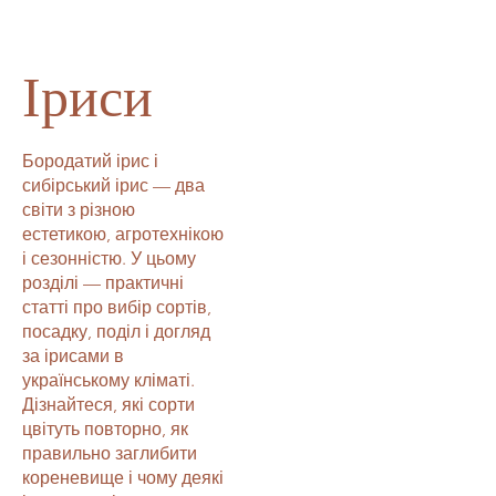
Іриси
Бородатий ірис і
сибірський ірис — два
світи з різною
естетикою, агротехнікою
і сезонністю. У цьому
розділі — практичні
статті про вибір сортів,
посадку, поділ і догляд
за ірисами в
українському кліматі.
Дізнайтеся, які сорти
цвітуть повторно, як
правильно заглибити
кореневище і чому деякі