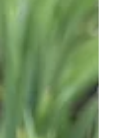
років без поділу: кореневища переплетені, нові
ланки вже не мають куди рости — звідси і
менше квітів. Я поміт