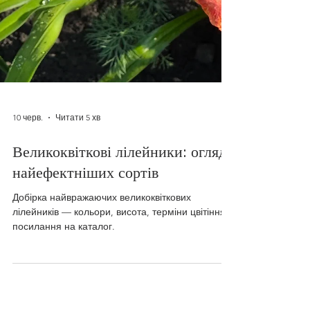
10 черв.
Читати 5 хв
Великоквіткові лілейники: огляд
найефектніших сортів
Добірка найвражаючих великоквіткових