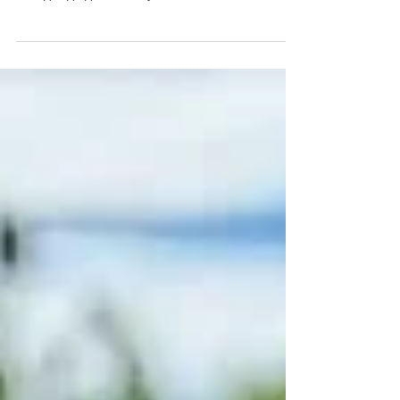
конкретні рішення для кожної. Від глибини
посадки до дисбалансу живлення: як
діагностувати проблему і виправити її
самостійно.