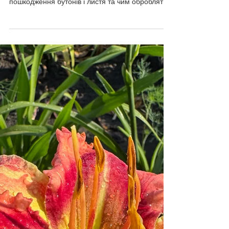
робити
Трипси, лілейникова галиця, попелиця та інші
шкідники лілейників: як вчасно розпізнати
пошкодження бутонів і листя та чим обробляти
кущі.