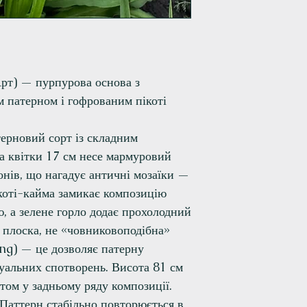
рт) — пурпурова основа з
 патерном і гофрованим пікоті
ерновий сорт із складним
а квітки 17 см несе мармуровий
тонів, що нагадує античні мозаїки —
ікоті-кайма замикає композицію
, а зелене горло додає прохолодний
 плоска, не «човниковоподібна»
ng) — це дозволяє патерну
зуальних спотворень. Висота 81 см
том у задньому ряду композиції.
 Паттерн стабільно повторюється в