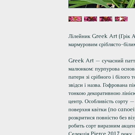
Лілейник Greek Art (Грік А
мармуровим сріблясто-білим
Greek Art — сучасний патт
малюнком: пурпурова основ
патерн зі срібного і білого 
звідси і назва. Гофрована п
тонкою декоративною лінією
центр. Особливість сорту —
поверхня квітки (no canoei
розкритися повністю без ві
робить сорт виразним акцен
Селекція Pierce 2017 року.