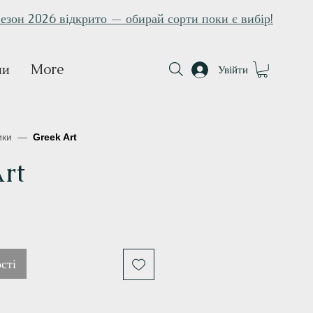
езон 2026 відкрито — обирай сорти поки є вибір!
ни
More
Увійти
ики
—
Greek Art
rt
на
сті