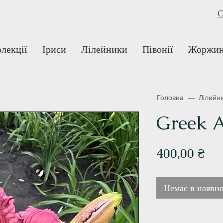
С
лекції
Іриси
Лілейники
Півонії
Жоржи
Головна
—
Лілейн
Greek A
Ці
400,00 ₴
Немає в наявно