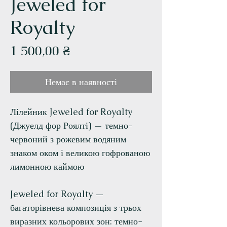
Jeweled for
Royalty
Ціна
1 500,00 ₴
Немає в наявності
Лілейник Jeweled for Royalty
(Джуелд фор Роялті) — темно-
червоний з рожевим водяним
знаком оком і великою гофрованою
лимонною каймою
Jeweled for Royalty —
багаторівнева композиція з трьох
виразних кольорових зон: темно-