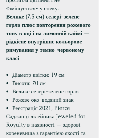
«змішується» у спеку.
Велике (7,5 см) селері-зелене
горло плюс повторення рожевого
тону в оці і на лимонній каймі —
рідкісне внутрішнє кольорове
римування у темно-червоному
класі
Діаметр квітки: 19 см
Висота: 70 см
Велике селері-зелене горло
Рожеве око-водяний знак
Реєстрація 2021, Pierce
Саджанці лілейника Jeweled for
Royalty в наявності — здорові
кореневища з гарантією якості та