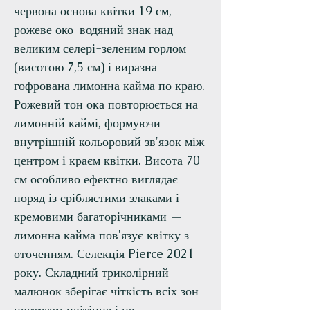
червона основа квітки 19 см,
рожеве око-водяний знак над
великим селері-зеленим горлом
(висотою 7,5 см) і виразна
гофрована лимонна кайма по краю.
Рожевий тон ока повторюється на
лимонній каймі, формуючи
внутрішній кольоровий зв'язок між
центром і краєм квітки. Висота 70
см особливо ефектно виглядає
поряд із сріблястими злаками і
кремовими багаторічниками —
лимонна кайма пов'язує квітку з
оточенням. Селекція Pierce 2021
року. Складний триколірний
малюнок зберігає чіткість всіх зон
протягом цвітіння і не