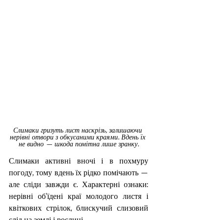
Слимаки гризуть лист наскрізь, залишаючи 
нерівні отвори з обкусаними краями. Вдень їх 
не видно — шкода помітна лише зранку.
Слимаки активні вночі і в похмуру 
погоду, тому вдень їх рідко помічають — 
але сліди завжди є. Характерні ознаки: 
нерівні об'їдені краї молодого листя і 
квіткових стрілок, блискучий слизовий 
слід на землі і рослині.