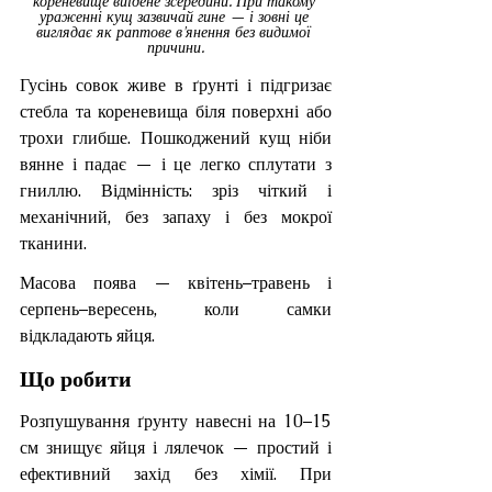
кореневище виїдене зсередини. При такому 
ураженні кущ зазвичай гине — і зовні це 
виглядає як раптове в'янення без видимої 
причини.
Гусінь совок живе в ґрунті і підгризає 
стебла та кореневища біля поверхні або 
трохи глибше. Пошкоджений кущ ніби 
вянне і падає — і це легко сплутати з 
гниллю. Відмінність: зріз чіткий і 
механічний, без запаху і без мокрої 
тканини.
Масова поява — квітень–травень і 
серпень–вересень, коли самки 
відкладають яйця.
Що робити
Розпушування ґрунту навесні на 10–15 
см знищує яйця і лялечок — простий і 
ефективний захід без хімії. При 