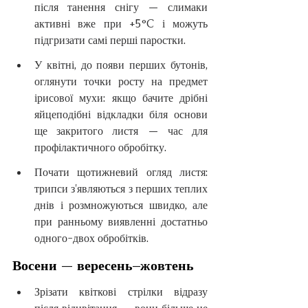
після танення снігу — слимаки 
активні вже при +5°C і можуть 
підгризати самі перші паростки.
У квітні, до появи перших бутонів, 
оглянути точки росту на предмет 
ірисової мухи: якщо бачите дрібні 
яйцеподібні відкладки біля основи 
ще закритого листя — час для 
профілактичного обробітку.
Почати щотижневий огляд листя: 
трипси з'являються з перших теплих 
днів і розмножуються швидко, але 
при ранньому виявленні достатньо 
одного-двох обробітків.
Восени — вересень–жовтень
Зрізати квіткові стрілки відразу 