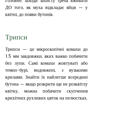
Головне: заходи захисту треба вживати 
ДО того, як муха відкладає яйця — у 
квітні, до появи бутонів.
Трипси
Трипси — це мікроскопічні комахи до 
1.5 мм завдовжки, яких важко побачити 
без лупи. Самі комахи жовтуваті або 
темно-бурі, видовжені, з вузькими 
крилами. Знайти їх найлегше всередині 
бутона — якщо розкрити ще не розквітлу 
квітку, можна побачити скупчення 
крихітних рухливих цяток на пелюстках.