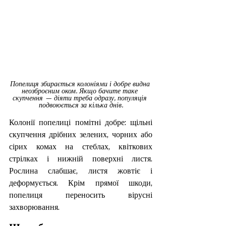
Попелиця збирається колоніями і добре видна 
неозброєним оком. Якщо бачите таке 
скупчення — діяти треба одразу, популяція 
подвоюється за кілька днів.
Колонії попелиці помітні добре: щільні 
скупчення дрібних зелених, чорних або 
сірих комах на стеблах, квіткових 
стрілках і нижній поверхні листя. 
Рослина слабшає, листя жовтіє і 
деформується. Крім прямої шкоди, 
попелиця переносить вірусні 
захворювання.