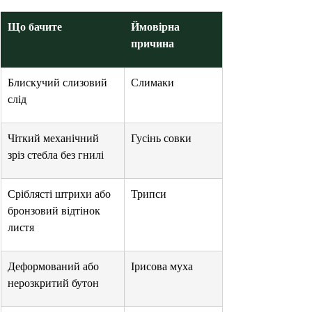
Що бачите
Ймовірна 
причина
Блискучий слизовий 
Слимаки
слід
Чіткий механічний 
Гусінь совки
зріз стебла без гнилі
Сріблясті штрихи або 
Трипси
бронзовий відтінок 
листя
Деформований або 
Ірисова муха
нерозкритий бутон