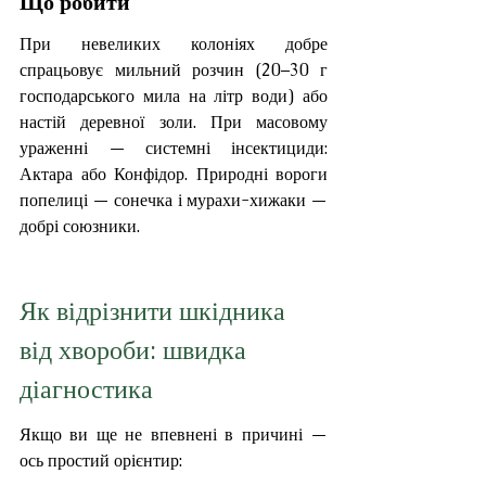
Що робити
При невеликих колоніях добре 
спрацьовує мильний розчин (20–30 г 
господарського мила на літр води) або 
настій деревної золи. При масовому 
ураженні — системні інсектициди: 
Актара або Конфідор. Природні вороги 
попелиці — сонечка і мурахи-хижаки — 
добрі союзники.
Як відрізнити шкідника 
від хвороби: швидка 
діагностика
Якщо ви ще не впевнені в причині — 
ось простий орієнтир: