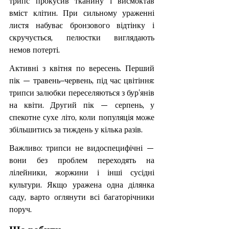
трипс прокусив тканину і висмоктав 
вміст клітин. При сильному ураженні 
листя набуває бронзового відтінку і 
скручується, пелюстки виглядають 
немов потерті.
Активні з квітня по вересень. Перший 
пік — травень–червень, під час цвітіння: 
трипси залюбки переселяються з бур'янів 
на квіти. Другий пік — серпень, у 
спекотне сухе літо, коли популяція може 
збільшитись за тиждень у кілька разів.
Важливо: трипси не видоспецифічні — 
вони без проблем переходять на 
лілейники, жоржини і інші сусідні 
культури. Якщо уражена одна ділянка 
саду, варто оглянути всі багаторічники 
поруч.