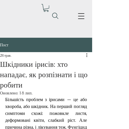
Пост
28 трав.
Шкідники ірисів: хто
нападає, як розпізнати і що
робити
Оновлено:
18 лип.
Більшість проблем з ірисами — це або 
хвороба, або шкідник. На перший погляд 
симптоми схожі: пожовкле листя, 
деформовані квіти, слабкий ріст. Але 
причина різна, і лікування теж. Фунгіцид 