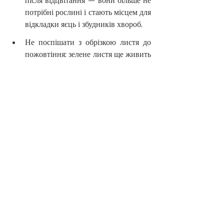
після відцвітання — вони більше не 
потрібні рослині і стають місцем для 
відкладки яєць і збудників хвороб.
Не поспішати з обрізкою листя до 
пожовтіння: зелене листя ще живить 
кореневище і закладає бруньки на 
наступний рік. Обрізати можна, 
коли воно природно пожовкне і 
підсохне — зазвичай жовтень.
Після обрізки зібрати все листя і 
рослинні рештки і прибрати з 
ділянки — не у компост, якщо були 
хвороби або шкідники, а у сміття 
або спалити.
Ще раз розпушити ґрунт на 10 см 
— восени гусінь совок уходить у 
ґрунт на зимівлю, і розпушування 
порушує цей процес і знижує 