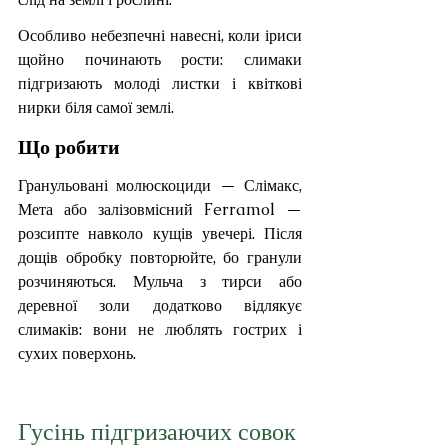
Особливо небезпечні навесні, коли іриси 
щойно починають рости: слимаки 
підгризають молоді листки і квіткові 
нирки біля самої землі.
Що робити
Гранульовані молюскоциди — Слімакс, 
Мета або залізовмісний Ferramol — 
розсипте навколо кущів увечері. Після 
дощів обробку повторюйте, бо гранули 
розчиняються. Мульча з тирси або 
деревної золи додатково відлякує 
слимаків: вони не люблять гострих і 
сухих поверхонь.
Гусінь підгризаючих совок