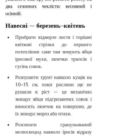
два сезонних чеклісти: весняний і 
осінній.
Навесні — березень–квітень
Прибрати відмерле листя і торішні 
квіткові стрілки до першого 
потепління: саме там зимують яйця 
ірисової мухи, лялечки трипсів і 
гусінь совок.
Розпушити ґрунт навколо кущів на 
10–15 см, поки рослини ще не 
рушили в ріст — це механічно 
знищує яйця підгризаючих совок і 
виносить лялечок на поверхню, де 
їх знищує мороз або птахи.
Розсипати гранульований 
молюскоцид навколо ірисів відразу 