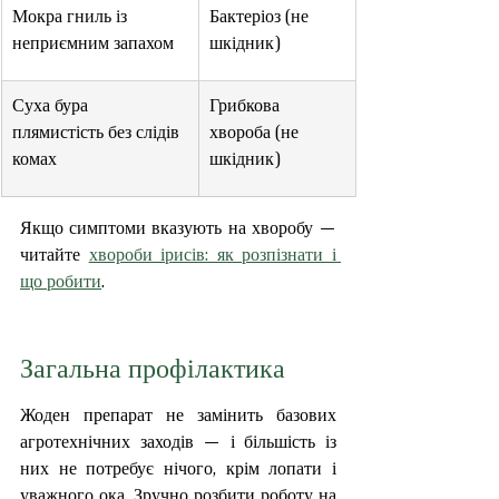
Мокра гниль із 
Бактеріоз (не 
неприємним запахом
шкідник)
Суха бура 
Грибкова 
плямистість без слідів 
хвороба (не 
комах
шкідник)
Якщо симптоми вказують на хворобу — 
читайте 
хвороби ірисів: як розпізнати і 
що робити
.
Загальна профілактика
Жоден препарат не замінить базових 
агротехнічних заходів — і більшість із 
них не потребує нічого, крім лопати і 
уважного ока. Зручно розбити роботу на 