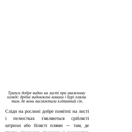
Трипси добре видно на листі при уважному 
огляді: дрібні видовжені комахи і бурі плями 
там, де вони висмоктали клітинний сік.
Сліди на рослині добре помітні: на листі 
і пелюстках з'являються сріблясті 
штрихи або білясті плями — там, де 