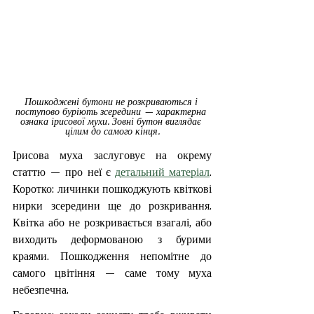
Пошкоджені бутони не розкриваються і 
поступово буріють зсередини — характерна 
ознака ірисової мухи. Зовні бутон виглядає 
цілим до самого кінця.
Ірисова муха заслуговує на окрему 
статтю — про неї є 
детальний матеріал
. 
Коротко: личинки пошкоджують квіткові 
нирки зсередини ще до розкривання. 
Квітка або не розкривається взагалі, або 
виходить деформованою з бурими 
краями. Пошкодження непомітне до 
самого цвітіння — саме тому муха 
небезпечна.