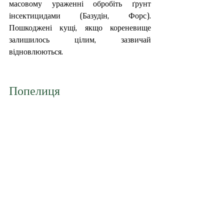
масовому ураженні обробіть ґрунт 
інсектицидами (Базудін, Форс). 
Пошкоджені кущі, якщо кореневище 
залишилось цілим, зазвичай 
відновлюються.
Попелиця