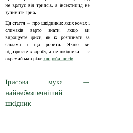
не врятує від трипсів, а інсектицид не 
зупинить гриб.
Ця стаття — про шкідників: яких комах і 
слимаків варто знати, якщо ви 
вирощуєте іриси, як їх розпізнати за 
слідами і що робити. Якщо ви 
підозрюєте хворобу, а не шкідника — є 
окремий матеріал: 
хвороби ірисів
.
Ірисова муха — 
найнебезпечніший 
шкідник