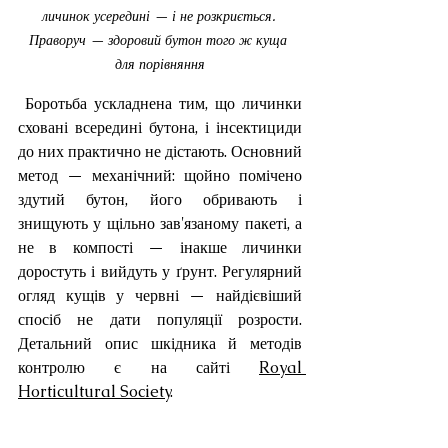
личинок усередині — і не розкриється. 
Праворуч — здоровий бутон того ж куща 
для порівняння
 Боротьба ускладнена тим, що личинки 
сховані всередині бутона, і інсектициди 
до них практично не дістають. Основний 
метод — механічний: щойно помічено 
здутий бутон, його обривають і 
знищують у щільно зав'язаному пакеті, а 
не в компості — інакше личинки 
доростуть і вийдуть у ґрунт. Регулярний 
огляд кущів у червні — найдієвіший 
спосіб не дати популяції розрости. 
Детальний опис шкідника й методів 
контролю є на сайті 
Royal 
Horticultural Society
.