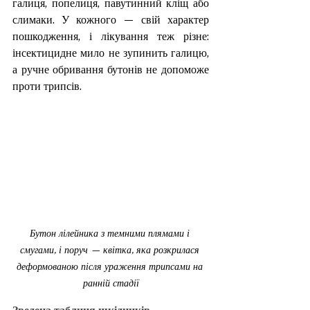
галиця, попелиця, павутинний кліщ або 
слимаки. У кожного — свій характер 
пошкодження, і лікування теж різне: 
інсектицидне мило не зупинить галицю, 
а ручне обривання бутонів не допоможе 
проти трипсів.
Бутон лілейника з темними плямами і 
смугами, і поруч — квітка, яка розкрилася 
деформованою після ураження трипсами на 
ранній стадії