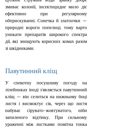
змиває колонії, інсектицидне мило діє 
ефективно при регулярному 
обприскуванні. Сонечка й златоочки — 
природні вороги попелиці, тому варто 
уникати препаратів широкого спектра 
дії, які знищують корисних комах разом 
зі шкідниками.
Павутинний кліщ
У спекотну посушливу погоду на 
лілейниках іноді з'являється павутинний 
кліщ — він селиться на нижньому боці 
листя і висмоктує сік, через що листя 
набуває сірувато-жовтуватого, ніби 
запиленого відтінку. При сильному 
ураженні між листками помітна тонка 