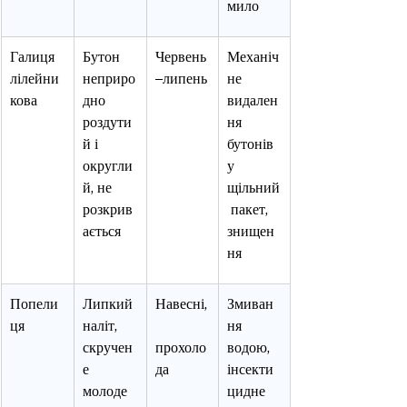
мило
Галиця 
Бутон 
Червень
Механіч
лілейни
неприро
–липень
не 
кова
дно 
видален
роздути
ня 
й і 
бутонів 
округли
у 
й, не 
щільний
розкрив
 пакет, 
ається
знищен
ня
Попели
Липкий 
Навесні,
Змиван
ця
наліт, 
ня 
скручен
прохоло
водою, 
е 
да
інсекти
молоде 
цидне 