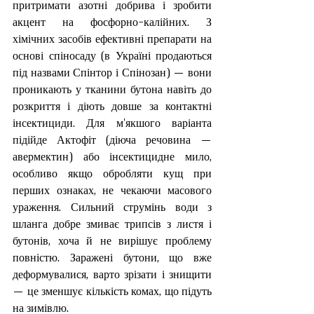
притримати азотні добрива і зробити 
акцент на фосфорно-калійних. З 
хімічних засобів ефективні препарати на 
основі спіносаду (в Україні продаються 
під назвами Спінтор і Спінозан) — вони 
проникають у тканини бутона навіть до 
розкриття і діють довше за контактні 
інсектициди. Для м'якшого варіанта 
підійде Актофіт (діюча речовина — 
авермектин) або інсектицидне мило, 
особливо якщо обробляти кущ при 
перших ознаках, не чекаючи масового 
ураження. Сильний струмінь води з 
шланга добре змиває трипсів з листя і 
бутонів, хоча й не вирішує проблему 
повністю. Заражені бутони, що вже 
деформувалися, варто зрізати і знищити 
— це зменшує кількість комах, що підуть 
на зимівлю.