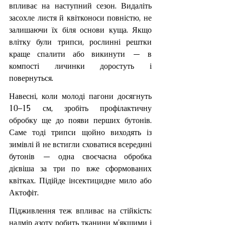
впливає на наступний сезон. Видаліть 
засохле листя й квітконоси повністю, не 
залишаючи їх біля основи куща. Якщо 
влітку були трипси, рослинні рештки 
краще спалити або викинути — в 
компості личинки доростуть і 
повернуться.
Навесні, коли молоді пагони досягнуть 
10–15 см, зробіть профілактичну 
обробку ще до появи перших бутонів. 
Саме тоді трипси щойно виходять із 
зимівлі й не встигли сховатися всередині 
бутонів — одна своєчасна обробка 
дієвіша за три по вже сформованих 
квітках. Підійде інсектицидне мило або 
Актофіт.
Підживлення теж впливає на стійкість: 
надмір азоту робить тканини м'якшими і 