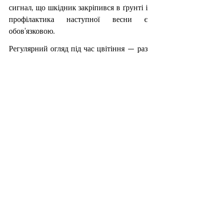
сигнал, що шкідник закріпився в ґрунті і 
профілактика наступної весни є 
обов'язковою.
Регулярний огляд під час цвітіння — раз 
на кілька днів подивитися на бутони 
зблизька — займає кілька хвилин і 
дозволяє помітити проблему до того, як 
вона торкнеться сусідніх кущів. Повний 
довідник шкідників лілейників (англ.) — 
на сайті 
American Daylily Society
.
Якщо плануєте розширити колекцію — 
каталог 
лілейників
 і загальний гід 
«Лілейники: класи, сорти і догляд»
допоможуть обрати сорти й розібратися з 
класифікацією перед покупкою.