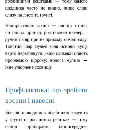
рослинними рештками — тому самого 
шкідника часто не видно, лише сліди 
слизу на листі та ґрунті.
Найпростіший захист — пастки з пива 
чи інших принад, розставлені ввечері, і 
ручний збір при вечірньому обході саду. 
Товстий шар мульчі біля основи куща 
варто переглянути, якщо слимаки стають 
проблемою щороку: волога мульча — 
їхнє улюблене сховище.
Профілактика: що зробити 
восени і навесні
Більшість шкідників лілейників зимують 
у ґрунті та рослинних рештках — тому 
осіннє прибирання безпосередньо 