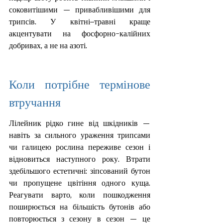
соковитішими — привабливішими для 
трипсів. У квітні–травні краще 
акцентувати на фосфорно-калійних 
добривах, а не на азоті.
Коли потрібне термінове 
втручання
Лілейник рідко гине від шкідників — 
навіть за сильного ураження трипсами 
чи галицею рослина переживе сезон і 
відновиться наступного року. Втрати 
здебільшого естетичні: зіпсований бутон 
чи пропущене цвітіння одного куща. 
Реагувати варто, коли пошкодження 
поширюється на більшість бутонів або 
повторюється з сезону в сезон — це 