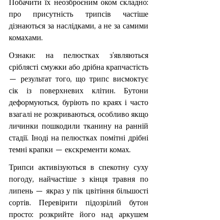
Побачити їх неозброєним оком складно: 
про присутність трипсів частіше 
дізнаються за наслідками, а не за самими 
комахами.
Ознаки: на пелюстках з'являються 
сріблясті смужки або дрібна крапчастість 
— результат того, що трипс висмоктує 
сік із поверхневих клітин. Бутони 
деформуються, буріють по краях і часто 
взагалі не розкриваються, особливо якщо 
личинки пошкодили тканину на ранній 
стадії. Іноді на пелюстках помітні дрібні 
темні крапки — екскременти комах.
Трипси активізуються в спекотну суху 
погоду, найчастіше з кінця травня по 
липень — якраз у пік цвітіння більшості 
сортів. Перевірити підозрілий бутон 
просто: розкрийте його над аркушем 