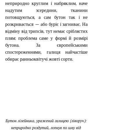
неприродно круглим і набряклим, наче 
надутим зсередини, тканини 
потовщуються, а сам бутон так і не 
розкривається — або буріє і загниває. На 
відміну від трипсів, тут немає сріблястих 
плям: проблема саме у формі й розмірі 
бутона. За європейськими 
спостереженнями, галиця найчастіше 
обирає ранньоквітучі жовті сорти.
Бутон лілейника, уражений галицею (ліворуч): 
неприродно роздутий, лопнув по шву від 