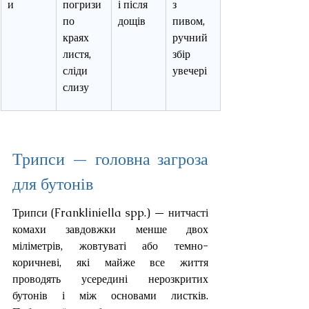
и
погризи 
і після 
з 
по 
дощів
пивом, 
краях 
ручний 
листя, 
збір 
сліди 
увечері
слизу
Трипси — головна загроза 
для бутонів
Трипси (Frankliniella spp.) — нитчасті 
комахи завдовжки менше двох 
міліметрів, жовтуваті або темно-
коричневі, які майже все життя 
проводять усередині нерозкритих 
бутонів і між основами листків. 