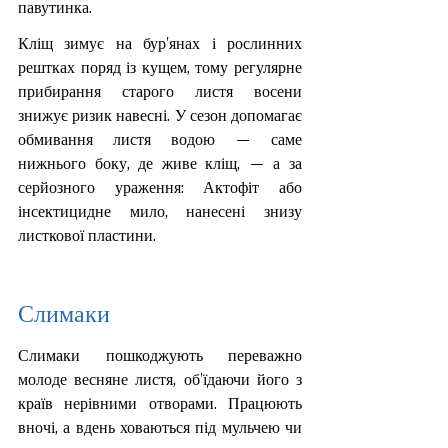
павутинка.
Кліщ зимує на бур'янах і рослинних 
рештках поряд із кущем, тому регулярне 
прибирання старого листя восени 
знижує ризик навесні. У сезон допомагає 
обмивання листя водою — саме 
нижнього боку, де живе кліщ, — а за 
серйозного ураження: Актофіт або 
інсектицидне мило, нанесені знизу 
листкової пластини.
Слимаки
Слимаки пошкоджують переважно 
молоде весняне листя, об'їдаючи його з 
країв нерівними отворами. Працюють 
вночі, а вдень ховаються під мульчею чи 