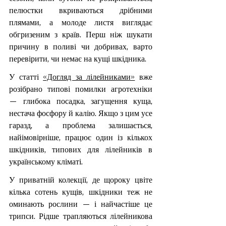
пелюстки вкриваються дрібними 
плямами, а молоде листя виглядає 
обгризеним з країв. Перш ніж шукати 
причину в поливі чи добривах, варто 
перевірити, чи немає на кущі шкідника.
У статті 
«Догляд за лілейниками»
 вже 
розібрано типові помилки агротехніки 
— глибока посадка, загущення куща, 
нестача фосфору й калію. Якщо з цим усе 
гаразд, а проблема залишається, 
найімовірніше, працює один із кількох 
шкідників, типових для лілейників в 
українському кліматі.
У приватній колекції, де щороку цвіте 
кілька сотень кущів, шкідники теж не 
оминають рослини — і найчастіше це 
трипси. Рідше трапляються лілейникова 