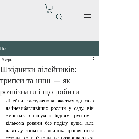
Пост
18 черв.
Шкідники лілейників:
трипси та інші — як
розпізнати і що робити
Лілейник заслужено вважається однією з 
найневибагливіших рослин у саду: він 
мириться з посухою, бідним ґрунтом і 
кількома роками без поділу куща. Але 
навіть у стійкого лілейника трапляються 
сезони, коли бутони не розкриваються, 