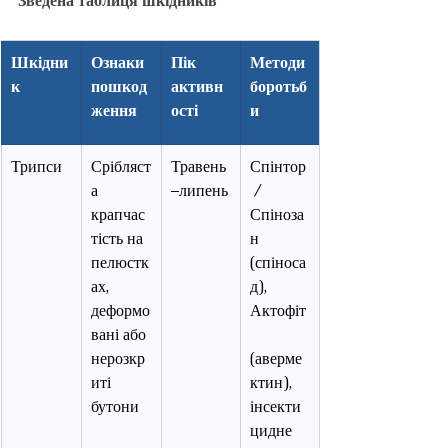
Зведена таблиця шкідників
Шкідни
Ознаки 
Пік 
Методи 
к
пошкод
активн
боротьб
ження
ості
и
Трипси
Срібляст
Травень
Спінтор
а 
–липень
 / 
крапчас
Спіноза
тість на 
н 
пелюстк
(спіноса
ах, 
д), 
деформо
Актофіт
вані або 
нерозкр
(аверме
иті 
ктин), 
бутони
інсекти
цидне 