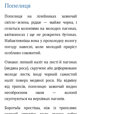
Попелиця
Попелиця на лілейниках зазвичай 
світло-зелена, рідше — майже чорна, і 
селиться колоніями на молодих пагонах, 
квітконосах і ще не розкритих бутонах. 
Найактивніша вона у прохолодну вологу 
погоду навесні, коли молодий приріст 
особливо соковитий.
Ознаки: липкий наліт на листі й пагонах 
(медяна роса), скручене або деформоване 
молоде листя, іноді чорний сажистий 
наліт поверх медяної роси. На відміну 
від трипсів, попелицю зазвичай видно 
неозброєним оком — колонії 
скупчуються на верхівках пагонів.
Боротьба простіша, ніж із трипсами: 
цупкий струмінь води зранку добре 