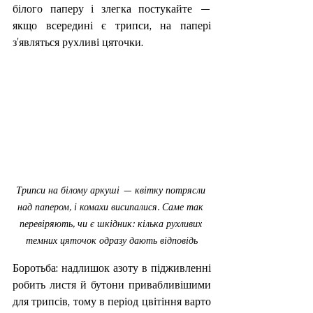
білого паперу і злегка постукайте — 
якщо всередині є трипси, на папері 
з'являться рухливі цяточки.
Трипси на білому аркуші — квітку потрясли 
над папером, і комахи висипалися. Саме так 
перевіряють, чи є шкідник: кілька рухливих 
темних цяточок одразу дають відповідь
Боротьба: надлишок азоту в підживленні 
робить листя й бутони привабливішими 
для трипсів, тому в період цвітіння варто 