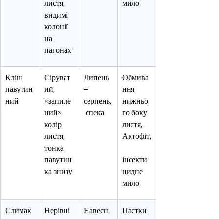
листя, 
мило
видимі 
колонії 
на 
пагонах
Кліщ 
Сіруват
Липень
Обмива
павутин
ий, 
–
ння 
ний
«запиле
серпень,
нижньо
ний» 
 спека
го боку 
колір 
листя, 
листя, 
Актофіт,
тонка 
павутин
інсекти
ка знизу
цидне 
мило
Слимак
Нерівні 
Навесні 
Пастки 