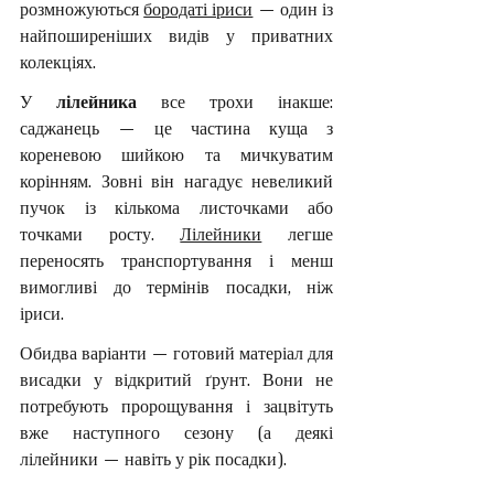
розмножуються 
бородаті іриси
 — один із 
найпоширеніших видів у приватних 
колекціях.
У 
лілейника
 все трохи інакше: 
саджанець — це частина куща з 
кореневою шийкою та мичкуватим 
корінням. Зовні він нагадує невеликий 
пучок із кількома листочками або 
точками росту. 
Лілейники
 легше 
переносять транспортування і менш 
вимогливі до термінів посадки, ніж 
іриси.
Обидва варіанти — готовий матеріал для 
висадки у відкритий ґрунт. Вони не 
потребують пророщування і зацвітуть 
вже наступного сезону (а деякі 
лілейники — навіть у рік посадки).