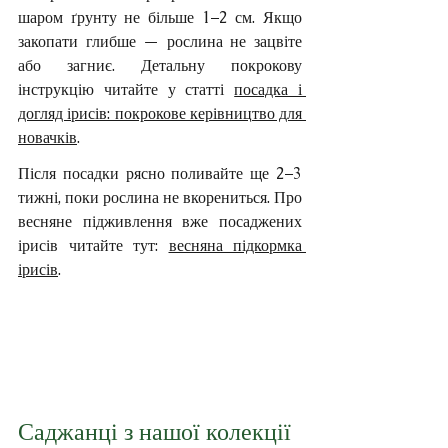
шаром ґрунту не більше 1–2 см. Якщо 
закопати глибше — рослина не зацвіте 
або загниє. Детальну покрокову 
інструкцію читайте у статті 
посадка і 
догляд ірисів: покрокове керівництво для 
новачків
.
Після посадки рясно поливайте ще 2–3 
тижні, поки рослина не вкорениться. Про 
весняне підживлення вже посаджених 
ірисів читайте тут: 
весняна підкормка 
ірисів
.
Саджанці з нашої колекції