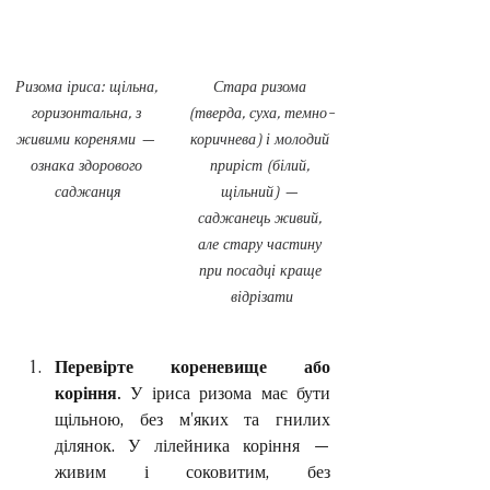
Стара ризома 
Ризома іриса: щільна, 
(тверда, суха, темно-
горизонтальна, з 
коричнева) і молодий 
живими коренями — 
приріст (білий, 
ознака здорового 
щільний) — 
саджанця
саджанець живий, 
але стару частину 
при посадці краще 
відрізати
Перевірте кореневище або 
коріння.
 У іриса ризома має бути 
щільною, без м'яких та гнилих 
ділянок. У лілейника коріння — 
живим і соковитим, без 