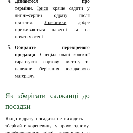
Дізнайтеся про 
терміни.
Іриси
 краще садити у 
липні–серпні одразу після 
цвітіння. 
Лілейники
 добре 
приживаються навесні та на 
початку осені.
Обирайте перевіреного 
продавця.
 Спеціалізовані колекції 
гарантують сортову чистоту та 
належне зберігання посадкового 
матеріалу.
Як зберігати саджанці до 
посадки
Якщо відразу посадити не виходить — 
зберігайте кореневища у прохолодному, 
провітрюваному місці, загорнувши у 