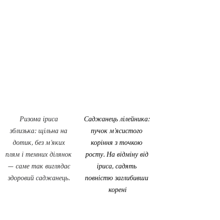
Ризома іриса 
Саджанець лілейника: 
зблизька: щільна на 
пучок м'ясистого 
дотик, без м'яких 
коріння з точкою 
плям і темних ділянок 
росту. На відміну від 
— саме так виглядає 
іриса, садять 
здоровий саджанець. 
повністю заглибивши 
корені