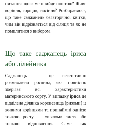
питання: що саме прийде поштою? Живе 
коріння, горщик, насіння? Розбираємось, 
що таке саджанець багаторічної квітки, 
чим він відрізняється від сіянця та як не 
помилитися з вибором.
Що таке саджанець іриса 
або лілейника
Саджанець — це вегетативно 
розмножена рослина, яка повністю 
зберігає всі характеристики 
материнського сорту. У випадку 
іриса
 це 
відділена ділянка кореневища (ризоми) із 
живими корінцями та принаймні однією 
точкою росту — «віялом» листя або 
точкою відновлення. Саме так 