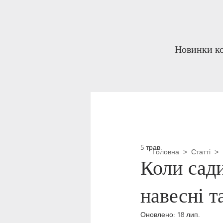
Новинки ко
5 трав.
Головна
>
Статті
>
Коли сади
навесні т
Оновлено:
18 лип.