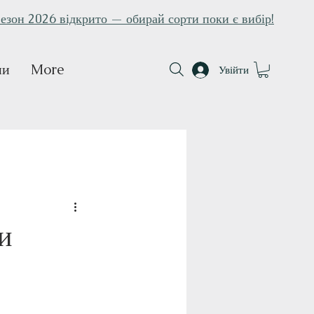
езон 2026 відкрито — обирай сорти поки є вибір!
ни
More
Увійти
и