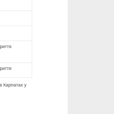
криття
криття
 в Карпатах у 