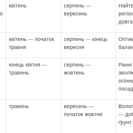
квітень
серпень — 
Найте
я)
вересень
регіон
довга
квітень — початок 
серпень — кінець 
Опти
травня
вересня
балан
 
кінець квітня — 
серпень — 
Ранні
травень
жовтень
зволі
осінн
посад
травень
вересень — 
Волог
початок жовтня
— доб
ґрунт.