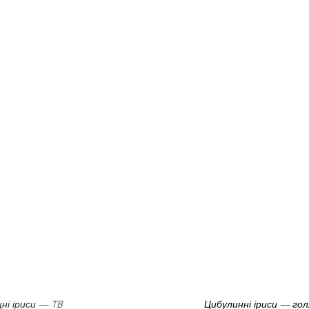
ні іриси — TB
Цибулинні іриси — гол