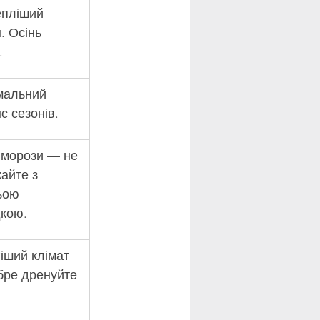
пліший 
. Осінь 
.
мальний 
с сезонів.
 морози — не 
кайте з 
ьою 
кою.
іший клімат 
ре дренуйте 