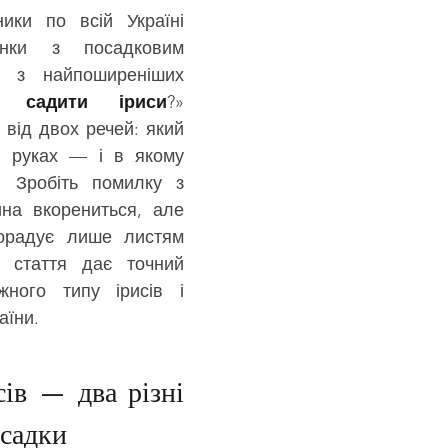
ки по всій Україні 
унки з посадковим 
 з найпоширеніших 
и садити іриси
?» 
 від двох речей: який 
 руках — і в якому 
. Зробіть помилку з 
на вкорениться, але 
орадує лише листям 
я стаття дає точний 
ного типу ірисів і 
аїни.
ів — два різні 
осадки