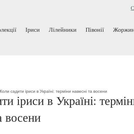
С
лекції
Іриси
Лілейники
Півонії
Жоржи
Коли садити іриси в Україні: терміни навесні та восени
ти іриси в Україні: термін
а восени