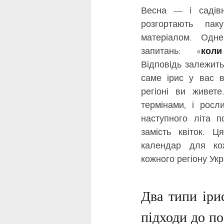
Весна — і садівни
розгортають пак
матеріалом. Одне
запитань: «
кол
Відповідь залежить
саме ірис у вас в
регіоні ви живете
термінами, і росли
наступного літа п
замість квіток. Ц
календар для кож
кожного регіону Укр
Два типи ірис
підходи до п