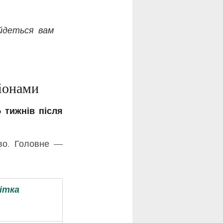
йдеться вам 
гіонами
тижнів після 
о. Головне — 
ітка