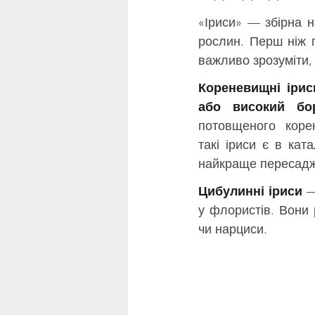
«Іриси» — збірна н
рослин. Перш ніж г
важливо зрозуміти,
Кореневищні іриси 
або високий бор
потовщеного корен
такі іриси є в ката
найкраще пересадж
Цибулинні іриси
 
у флористів. Вони 
чи нарциси.