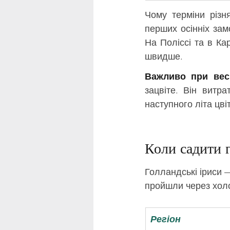
Чому терміни різн
перших осінніх зам
На Поліссі та в Ка
швидше.
Важливо при весн
зацвіте. Він витр
наступного літа цві
Коли садити г
Голландські іриси —
пройшли через холод
Регіон