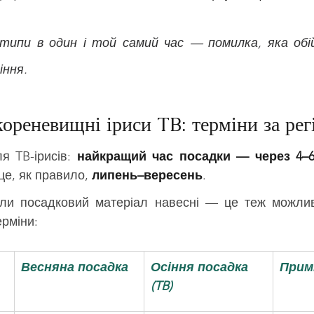
типи в один і той самий час — помилка, яка обі
іння.
кореневищні іриси TB: терміни за ре
 TB-ірисів: 
найкращий час посадки — через 4–6 
 це, як правило, 
липень–вересень
.
ли посадковий матеріал навесні — це теж можлив
ерміни:
Весняна посадка
Осіння посадка 
Прим
(TB)