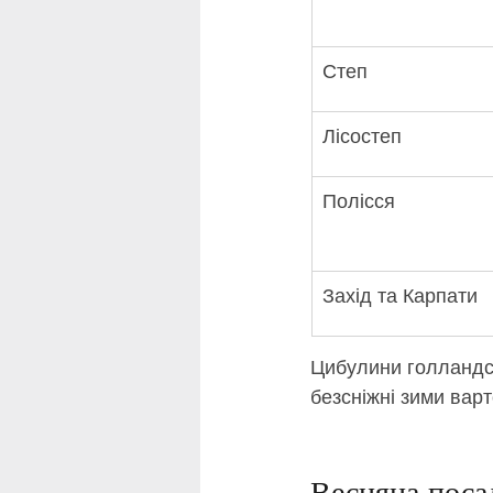
Степ
Лісостеп
Полісся
Захід та Карпати
Цибулини голландсь
безсніжні зими вар
Весняна поса