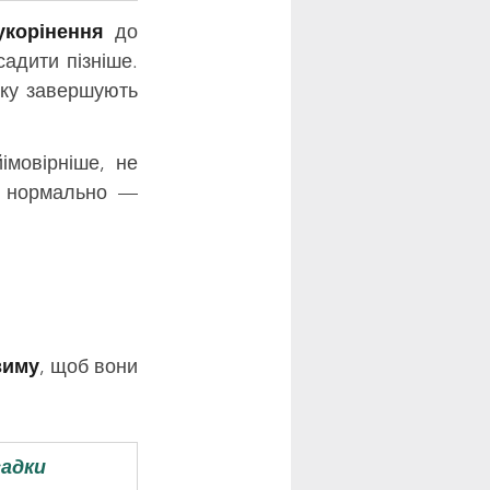
укорінення
 до 
дити пізніше. 
ку завершують 
імовірніше, не 
е нормально — 
зиму
, щоб вони 
садки