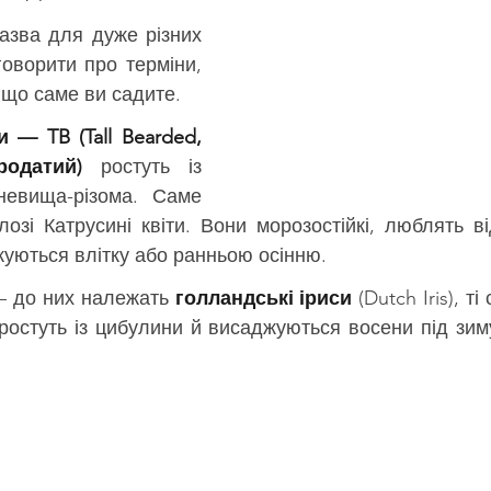
азва для дуже різних 
оворити про терміни, 
 що саме ви садите.
— TB (Tall Bearded, 
одатий)
 ростуть із 
евища-різома. Саме 
лозі Катрусині квіти. Вони морозостійкі, люблять ві
уються влітку або ранньою осінню.
— до них належать 
голландські іриси
 (Dutch Iris), ті
ростуть із цибулини й висаджуються восени під зиму