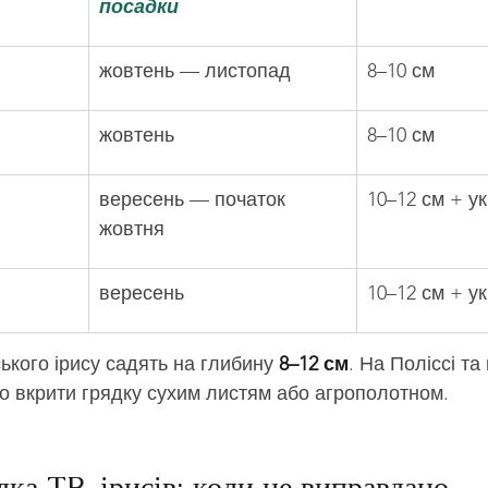
посадки
жовтень — листопад
8–10 см
жовтень
8–10 см
вересень — початок 
10–12 см + у
жовтня
вересень
10–12 см + у
кого ірису садять на глибину 
8–12 см
. На Поліссі та
то вкрити грядку сухим листям або агрополотном.
дка TB-ірисів: коли це виправдано