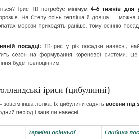
яться? Ірис TB потребує мінімум 
4–6 тижнів для 
орозків. На Степу осінь тепліша й довша — можна са
рпатах морози приходять раніше, тому осінню посад
яній посадці:
 TB-ірис у рік посадки навесні, най
атить сезон на формування кореневої системи. Ц
тіння буде повноцінним.
олландські іриси (цибулинні)
 зовсім інша логіка. Їх цибулини садять 
восени під 
ний період і зацвіли навесні. 
Терміни осінньої 
Глибина по