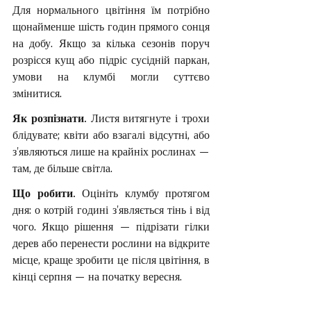
Для нормального цвітіння їм потрібно 
щонайменше шість годин прямого сонця 
на добу. Якщо за кілька сезонів поруч 
розрісся кущ або підріс сусідній паркан, 
умови на клумбі могли суттєво 
змінитися.
Як розпізнати. 
Листя витягнуте і трохи 
блідувате; квіти або взагалі відсутні, або 
з'являються лише на крайніх рослинах — 
там, де більше світла.
Що робити. 
Оцініть клумбу протягом 
дня: о котрій годині з'являється тінь і від 
чого. Якщо рішення — підрізати гілки 
дерев або перенести рослини на відкрите 
місце, краще зробити це після цвітіння, в 
кінці серпня — на початку вересня.