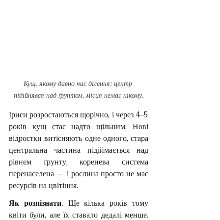
Кущ, якому давно час ділення: центр 
підійнявся над ґрунтом, місця немає нікому.
Іриси розростаються щорічно, і через 4–5 
років кущ стає надто щільним. Нові 
відростки витісняють одне одного, стара 
центральна частина підіймається над 
рівнем ґрунту, коренева система 
перенаселена — і рослина просто не має 
ресурсів на цвітіння.
Як розпізнати. 
Ще кілька років тому 
квіти були, але їх ставало дедалі менше. 