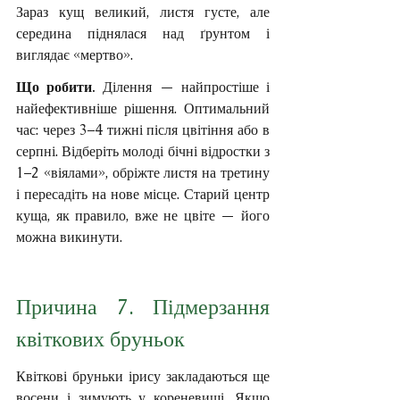
Зараз кущ великий, листя густе, але 
середина піднялася над ґрунтом і 
виглядає «мертво».
Що робити. 
Ділення — найпростіше і 
найефективніше рішення. Оптимальний 
час: через 3–4 тижні після цвітіння або в 
серпні. Відберіть молоді бічні відростки з 
1–2 «віялами», обріжте листя на третину 
і пересадіть на нове місце. Старий центр 
куща, як правило, вже не цвіте — його 
можна викинути.
Причина 7. Підмерзання 
квіткових бруньок
Квіткові бруньки ірису закладаються ще 
восени і зимують у кореневищі. Якщо 