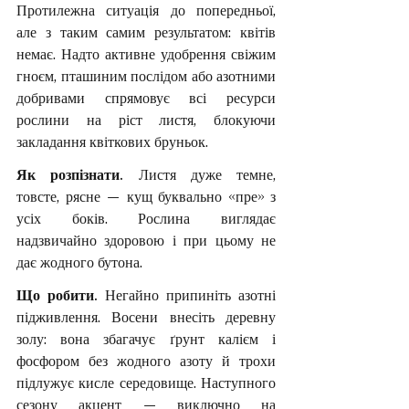
Протилежна ситуація до попередньої, 
але з таким самим результатом: квітів 
немає. Надто активне удобрення свіжим 
гноєм, пташиним послідом або азотними 
добривами спрямовує всі ресурси 
рослини на ріст листя, блокуючи 
закладання квіткових бруньок.
Як розпізнати. 
Листя дуже темне, 
товсте, рясне — кущ буквально «пре» з 
усіх боків. Рослина виглядає 
надзвичайно здоровою і при цьому не 
дає жодного бутона.
Що робити. 
Негайно припиніть азотні 
підживлення. Восени внесіть деревну 
золу: вона збагачує ґрунт калієм і 
фосфором без жодного азоту й трохи 
підлужує кисле середовище. Наступного 
сезону акцент — виключно на 