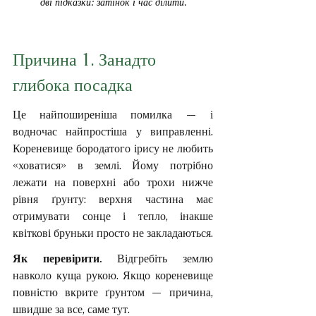
дві підказки: затінок і час ділити.
Причина 1. Занадто 
глибока посадка
Це найпоширеніша помилка — і 
водночас найпростіша у виправленні. 
Кореневище бородатого ірису не любить 
«ховатися» в землі. Йому потрібно 
лежати на поверхні або трохи нижче 
рівня ґрунту: верхня частина має 
отримувати сонце і тепло, інакше 
квіткові бруньки просто не закладаються.
Як перевірити. 
Відгребіть землю 
навколо куща рукою. Якщо кореневище 
повністю вкрите ґрунтом — причина, 
швидше за все, саме тут.