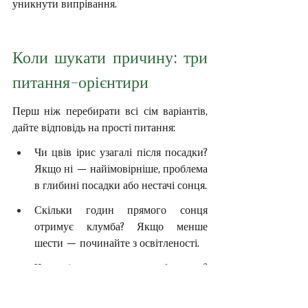
уникнути випрівання.
Коли шукати причину: три 
питання-орієнтири
Перш ніж перебирати всі сім варіантів, 
дайте відповідь на прості питання:
Чи цвів ірис узагалі після посадки? 
Якщо ні — найімовірніше, проблема 
в глибині посадки або нестачі сонця.
Скільки годин прямого сонця 
отримує клумба? Якщо менше 
шести — починайте з освітленості.
Чим і коли ви удобрювали? 
Відповідь одразу вкаже: нестача 
фосфору чи надлишок азоту.