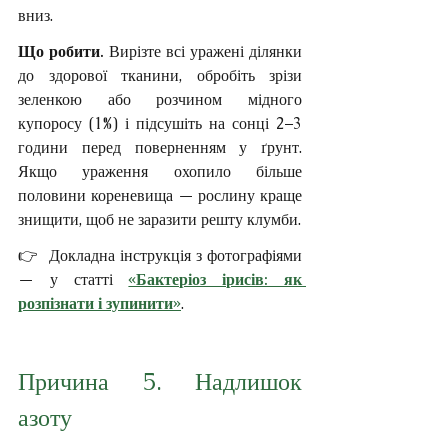
вниз.
Що робити. 
Вирізте всі уражені ділянки 
до здорової тканини, обробіть зрізи 
зеленкою або розчином мідного 
купоросу (1%) і підсушіть на сонці 2–3 
години перед поверненням у ґрунт. 
Якщо ураження охопило більше 
половини кореневища — рослину краще 
знищити, щоб не заразити решту клумби.
👉  Докладна інструкція з фотографіями 
— у статті 
«Бактеріоз ірисів: як 
розпізнати і зупинити»
.
Причина 5. Надлишок 
азоту