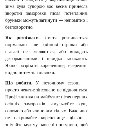
зима була суворою або весна принесла 
зворотні заморозки після потепління, 
бруньки можуть загинути — непомітно і 
безповоротно.
Як розпізнати. 
Листя розвивається 
нормально, але квіткові стрілки або 
взагалі не з'являються, або виходять 
деформованими і швидко засихають. 
Якщо розрізати кореневище, всередині 
видно потемнілі ділянки.
Що робити. 
У поточному сезоні — 
просто чекати: зіпсоване не відновиться. 
Профілактика на майбутнє: після перших 
осінніх заморозків замульчуйте кущі 
соломою або ялиновим гіллям. Важливо: 
не накривайте кореневище щільно і 
знімайте мульчу навесні поступово, щоб 