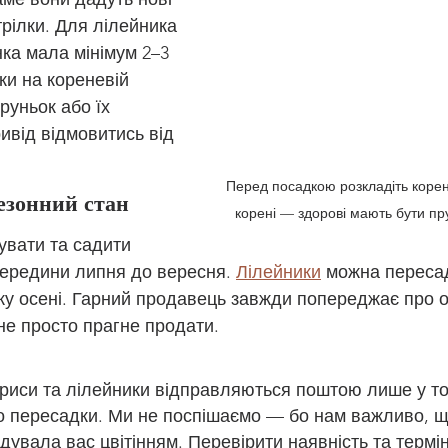
трілки. Для лілейника 
ка мала мінімум 2–3 
ки на кореневій 
руньок або їх 
ивід відмовитись від 
Перед посадкою розкладіть корен
сезонний стан
корені — здорові мають бути пр
увати та садити 
 середини липня до вересня. 
Лілейники
 можна переса
тку осені. Гарний продавець завжди попереджає про 
 не просто прагне продати.
 іриси та лілейники відправляються поштою лише у то
до пересадки. Ми не поспішаємо — бо нам важливо, 
дувала вас цвітінням. Перевірити наявність та термі