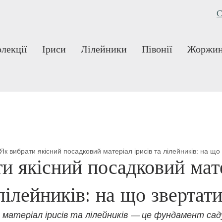
С
лекції
Іриси
Лілейники
Півонії
Жоржи
Як вибрати якісний посадковий матеріал ірисів та лілейників: на що
и якісний посадковий мат
 лілейників: на що звертат
 матеріал ірисів та лілейників — це фундамент саду