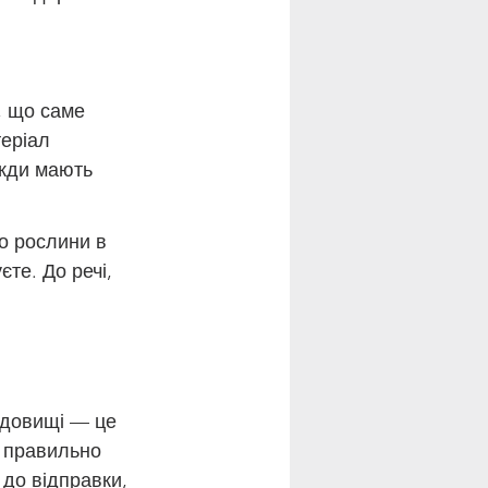
, що саме 
еріал 
вжди мають 
о рослини в 
те. До речі, 
едовищі — це 
і правильно 
до відправки, 