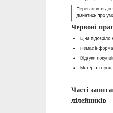
Переглянути дост
дізнатись про ум
Червоні прап
Ціна підозріло 
Немає інформац
Відгуки покупці
Матеріал прода
Часті запита
лілейників