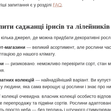
іші запитання є у розділі 
FAQ
.
ити саджанці ірисів та лілейників
 є кілька джерел, де можна придбати декоративні росл
ет-магазини
 — великий асортимент, але рослини част
тацією до нашого клімату.
ри
 — ризиковано: неможливо перевірити сорт, стан м
ня.
атних колекцій
 — найнадійніший варіант. Ви купуєт
у людини, яка сама вирощує ці рослини і знає про ни
колекції очевидна: власник колекції особисто відпов
де перепродажу та підміни сортів. Рослини адаптовані
уть просто неба — без теплиць і штучного стимулюва