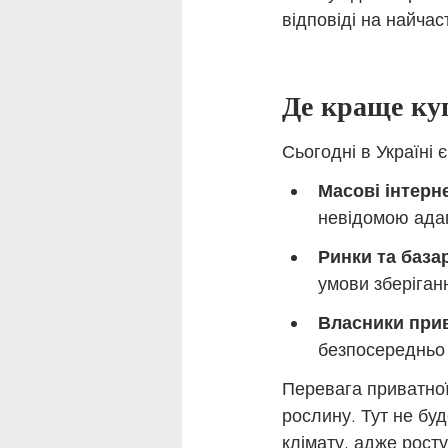
відповіді на найчаст
Де краще куп
Сьогодні в Україні
Масові інтерн
невідомою адап
Ринки та база
умови зберіган
Власники прив
безпосередньо 
Перевага приватної 
рослину. Тут не бу
клімату, адже рост