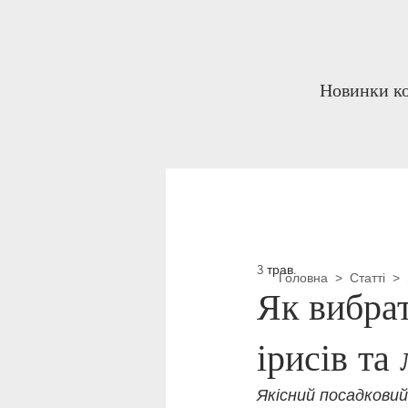
Новинки ко
3 трав.
Головна
>
Статті
>
Як вибрат
ірисів та
Якісний посадковий