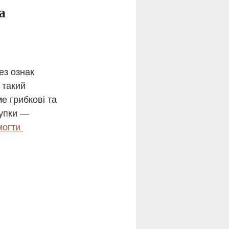
а 
ез ознак 
 такий 
е грибкові та 
купки — 
могти 