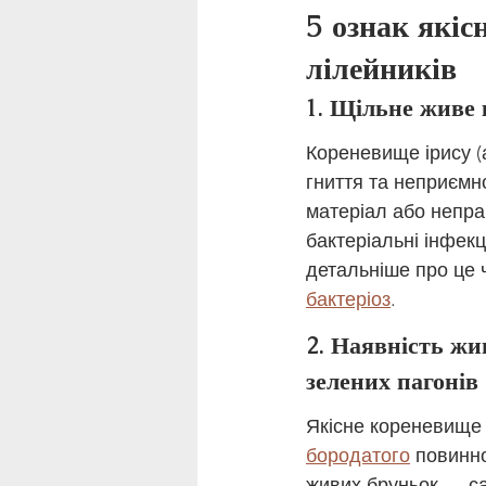
5 ознак якіс
лілейників
1. Щільне живе
Кореневище ірису (
гниття та неприємно
матеріал або непра
бактеріальні інфек
детальніше про це ч
бактеріоз
.
2. Наявність жи
зелених пагонів
Якісне кореневище
бородатого
 повинно
живих бруньок — са