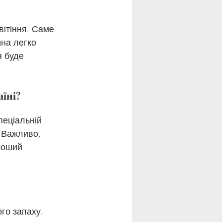
ітіння. Саме 
на легко 
 буде 
їні?
пеціальній 
 Важливо, 
роший 
го запаху. 