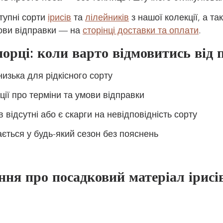
упні сорти 
ірисів
 та 
лілейників
 з нашої колекції, а та
ови відправки — на 
сторінці доставки та оплати
.
орці: коли варто відмовитись від
низька для рідкісного сорту
ії про терміни та умови відправки
в відсутні або є скарги на невідповідність сорту
ється у будь-який сезон без пояснень
ння про посадковий матеріал ірисів