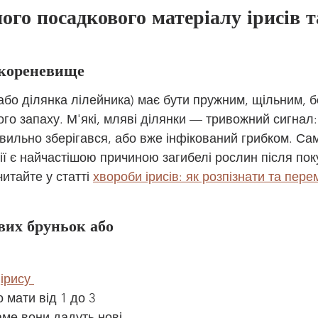
ного посадкового матеріалу ірисів т
 кореневище
або ділянка лілейника) має бути пружним, щільним, б
го запаху. М'які, мляві ділянки — тривожний сигнал:
вильно зберігався, або вже інфікований грибком. Сам
ції є найчастішою причиною загибелі рослин після по
итайте у статті 
хвороби ірисів: як розпізнати та пере
вих бруньок або 
 
ірису 
 мати від 1 до 3 
ме вони дадуть нові 