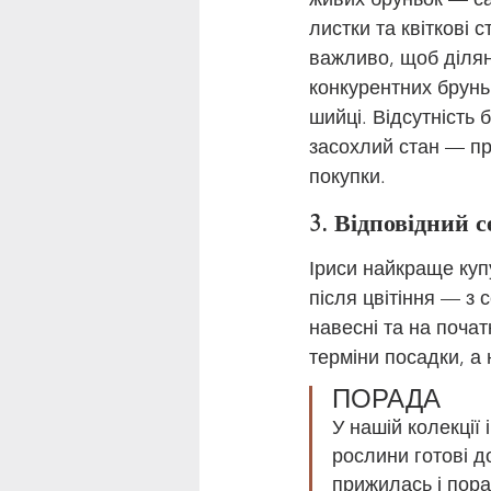
листки та квіткові с
важливо, щоб ділян
конкурентних брунь
шийці. Відсутність б
засохлий стан — пр
покупки.
3. Відповідний 
Іриси найкраще куп
після цвітіння — з
навесні та на поча
терміни посадки, а
ПОРАДА 
У нашій колекції
рослини готові 
прижилась і пора