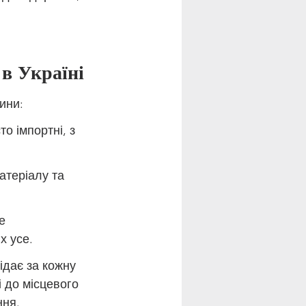
 в Україні
ини:
о імпортні, з 
атеріалу та 
е 
х усе.
ідає за кожну 
 до місцевого 
ння.