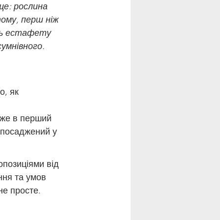
е: рослина 
ому, перш ніж 
ть естафету 
сумнівного.
о, як 
вже в перший 
 посаджений у 
позиціями від 
ння та умов 
не просте.