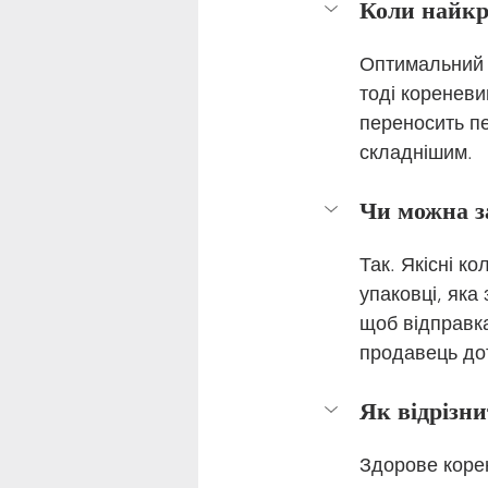
Коли найкр
Оптимальний ч
тоді кореневи
переносить п
складнішим.
Чи можна з
Так. Якісні к
упаковці, яка
щоб відправк
продавець до
Як відрізни
Здорове корен