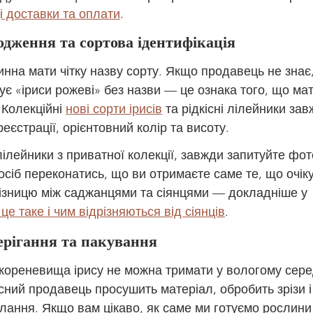
і доставки та оплати
.
ходження та сортова ідентифікація
нна мати чітку назву сорту. Якщо продавець не знає
ує «іриси рожеві» без назви — це ознака того, що мат
Колекційні 
нові сорти ірисів
 та рідкісні лілейники за
реєстрації, орієнтовний колір та висоту.
лілейники з приватної колекції, завжди запитуйте фот
осіб переконатись, що ви отримаєте саме те, що очікує
ізницю між саджанцями та сіянцями — докладніше у 
це таке і чим відрізняються від сіянців
.
ерігання та пакування
кореневища ірису не можна тримати у вологому сер
існий продавець просушить матеріал, обробить зрізи 
лання. Якщо вам цікаво, як саме ми готуємо рослини 