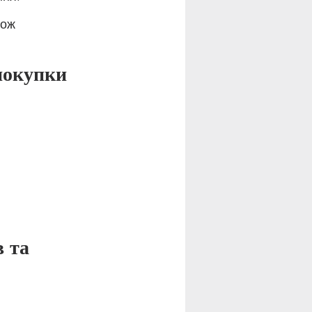
кож 
 покупки
 та 