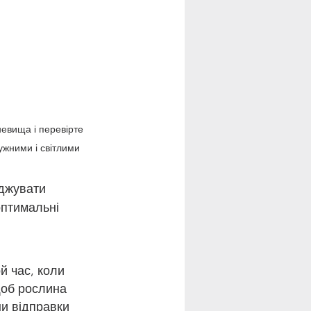
евища і перевірте 
ужними і світлими
джувати 
оптимальні 
й час, коли 
щоб рослина 
ни відправки 