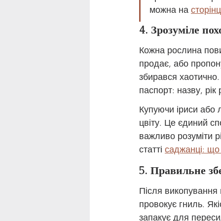
можна на 
сторінц
4. Зрозуміле по
Кожна рослина пови
продає, або пропон
збирався хаотично. 
паспорт: назву, рік 
Купуючи іриси або 
цвіту. Це єдиний сп
важливо розуміти р
статті 
саджанці: що 
5. Правильне зб
Після викопування 
провокує гниль. Як
запакує для переси