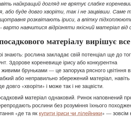
авіть найкращий догляд не врятує слабке кореневищ
, або буде довго хворіти, так і не зацвівши. Саме т
е щотравня розквітають іриси, а влітку підхоплюю
— варто навчитися відрізняти якісний матеріал від 
посадкового матеріалу вирішує все
рі знають: рослина закладає свій потенціал ще до тог
унт. Здорове кореневище ірису або конкурентна 
з живими бруньками — це запорука рясного цвітіння 
лабкий або неправильно збережений матеріал, навіть
е довго «хворіти» і може так і не зацвісти.
осадковий матеріал однаковий. Ринок наповнений про
перепродають рослини без розуміння їхнього походже
тання «де та як 
купити іриси чи лілейники
» — зовсім 