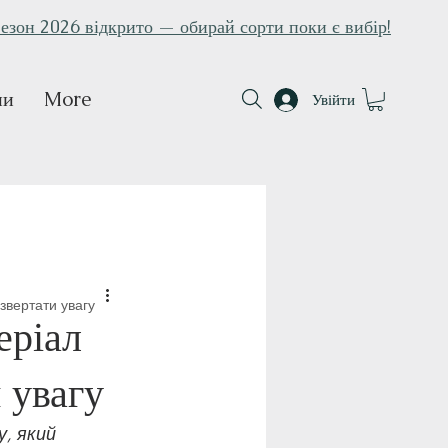
езон 2026 відкрито — обирай сорти поки є вибір!
ни
More
Увійти
 звертати увагу
еріал
и увагу
, який 