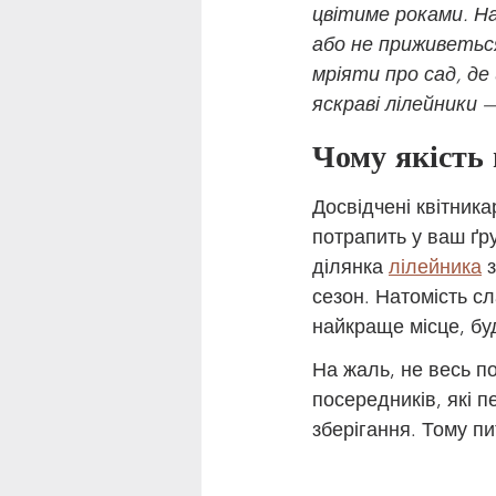
цвітиме роками. Н
або не приживеться
мріяти про сад, д
яскраві лілейники 
Чому якість 
Досвідчені квітника
потрапить у ваш ґр
ділянка 
лілейника
 
сезон. Натомість с
найкраще місце, буд
На жаль, не весь п
посередників, які 
зберігання. Тому пи