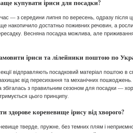
аще купувати іриси для посадки?
ас — з середини липня по вересень, одразу після цв
ще накопичило достатньо поживних речовин, а росли
ересадку. Весняна посадка можлива, але приживання
амовити іриси та лілейники поштою по Укра
олекції відправляють посадковий матеріал поштою в с
 захищає від пересихання та механічних пошкоджень.
а збігалась з правильним сезоном для посадки — хо
тримується цього принципу.
ти здорове кореневище ірису від хворого?
евище тверде, пружне, без темних плям і неприємно