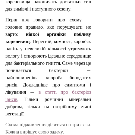
кореневища накопичать достатньо сил 
для зимівлі і наступного сезону.
Перш ніж говорити про схему — 
головне правило, яке порушувати не 
варто: 
ніякої органіки поблизу 
кореневищ
. Перегній, компост, коров’як 
навіть у невеликій кількості утримують 
вологу і створюють ідеальне середовище 
для бактеріального гниття. Саме через це 
починається бактеріоз — 
найпоширеніша хвороба бородатих 
ірисів. Докладніше про симптоми і 
лікування — 
в статті про бактеріоз 
ірисів
. Тільки розчинні мінеральні 
добрива, тільки на потрібному етапі 
вегетації.
Схема підживлення ділиться на три фази. 
Кожна вирішує свою задачу.