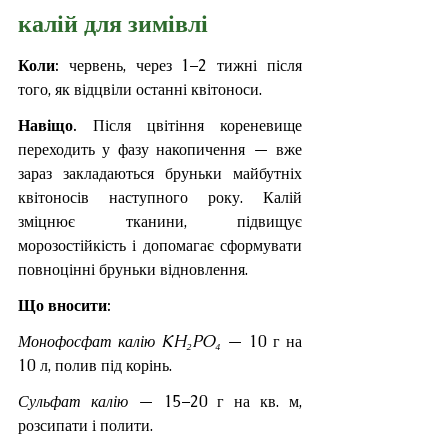
калій для зимівлі
Коли: 
червень, через 1–2 тижні після 
того, як відцвіли останні квітоноси.
Навіщо. 
Після цвітіння кореневище 
переходить у фазу накопичення — вже 
зараз закладаються бруньки майбутніх 
квітоносів наступного року. Калій 
зміцнює тканини, підвищує 
морозостійкість і допомагає сформувати 
повноцінні бруньки відновлення.
Що вносити:
Монофосфат калію KH₂PO₄
 — 10 г на 
10 л, полив під корінь.
Сульфат калію
 — 15–20 г на кв. м, 
розсипати і полити.