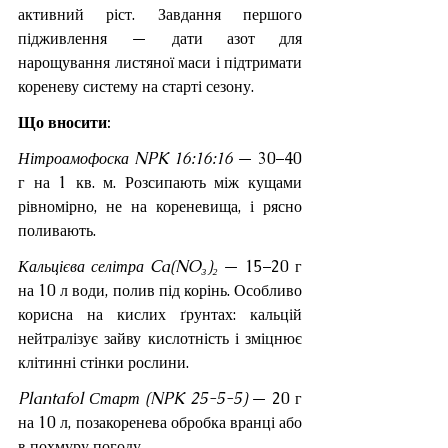
активний ріст. Завдання першого 
підживлення — дати азот для 
нарощування листяної маси і підтримати 
кореневу систему на старті сезону.
Що вносити:
Нітроамофоска NPK 16:16:16
 — 30–40 
г на 1 кв. м. Розсипають між кущами 
рівномірно, не на кореневища, і рясно 
поливають.
Кальцієва селітра Ca(NO₃)₂
 — 15–20 г 
на 10 л води, полив під корінь. Особливо 
корисна на кислих ґрунтах: кальцій 
нейтралізує зайву кислотність і зміцнює 
клітинні стінки рослини.
Plantafol Старт (NPK 25-5-5)
 — 20 г 
на 10 л, позакоренева обробка вранці або 
в похмуру погоду.