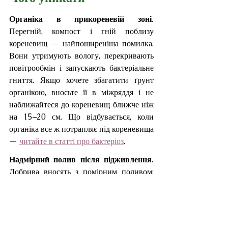
Органіка в прикореневій зоні. 
Перегній, компост і гній поблизу 
кореневищ — найпоширеніша помилка. 
Вони утримують вологу, перекривають 
повітрообмін і запускають бактеріальне 
гниття. Якщо хочете збагатити ґрунт 
органікою, вносьте її в міжряддя і не 
наближайтеся до кореневищ ближче ніж 
на 15–20 см. Що відбувається, коли 
органіка все ж потрапляє під кореневища 
— 
читайте в статті про бактеріоз
.
Надмірний полив після підживлення. 
Добрива вносять з помірним поливом: 
ґрунт має бути вологим, але не мокрим. 
Переводнені кореневища вразливі 
незалежно від того, що саме ви вносили.
Мульчування кореневищ. 
Кора, тирса, 