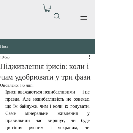
Пост
10 бер.
Підживлення ірисів: коли і
чим удобрювати у три фази
Оновлено:
18 лип.
Іриси вважаються невибагливими — і це 
правда. Але невибагливість не означає, 
що їм байдуже, чим і коли їх годувати. 
Саме мінеральне живлення у 
правильний час вирішує, чи буде 
цвітіння рясним і яскравим, чи 