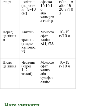
старт
–квітень 
офоска 
г/кв. м 
(паростк
16:16:1
або 15–
и 5–10 
6 
20 г/10 
см)
або 
л
кальцієв
а селітра
Перед 
Квітень
Монофо
10–15 
цвітіння
–
сфат 
г/10 л
м
травень 
калію 
(видно 
KH₂PO₄
квітонос
и)
Після 
Червень 
Монофо
10–15 
цвітіння
(через 
сфат 
г/10 л
1–2 
калію 
тижні)
або 
сульфат 
калію
Чого уникати