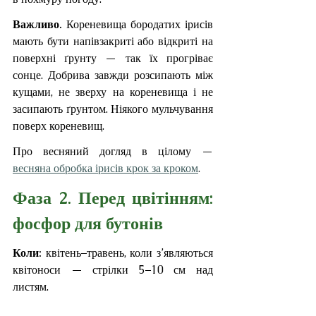
Важливо. 
Кореневища бородатих ірисів 
мають бути напівзакриті або відкриті на 
поверхні ґрунту — так їх прогріває 
сонце. Добрива завжди розсипають між 
кущами, не зверху на кореневища і не 
засипають ґрунтом. Ніякого мульчування 
поверх кореневищ.
Про весняний догляд в цілому — 
весняна обробка ірисів крок за кроком
. 
Фаза 2. Перед цвітінням: 
фосфор для бутонів
Коли: 
квітень–травень, коли з’являються 
квітоноси — стрілки 5–10 см над 
листям.