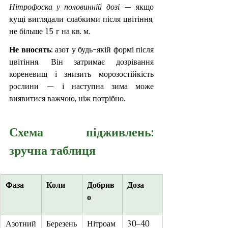
Нітрофоска у половинній дозі
 — якщо 
кущі виглядали слабкими після цвітіння, 
не більше 15 г на кв. м.
Не вносять: 
азот у будь-якій формі після 
цвітіння. Він затримає дозрівання 
кореневищ і знизить морозостійкість 
рослини — і наступна зима може 
виявитися важчою, ніж потрібно.
Схема підживлень: 
зручна таблиця
Фаза
Коли
Добрив
Доза
о
Азотний 
Березень
Нітроам
30–40 