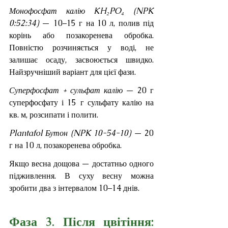
Монофосфат калію KH₂PO₄ (NPK 
0:52:34)
 — 10–15 г на 10 л, полив під 
корінь або позакоренева обробка. 
Повністю розчиняється у воді, не 
залишає осаду, засвоюється швидко. 
Найзручніший варіант для цієї фази.
Суперфосфат + сульфат калію
 — 20 г 
суперфосфату і 15 г сульфату калію на 
кв. м, розсипати і полити.
Plantafol Бутон (NPK 10-54-10)
 — 20 
г на 10 л, позакоренева обробка.
Якщо весна дощова — достатньо одного 
підживлення. В суху весну можна 
зробити два з інтервалом 10–14 днів.
Фаза 3. Після цвітіння: 